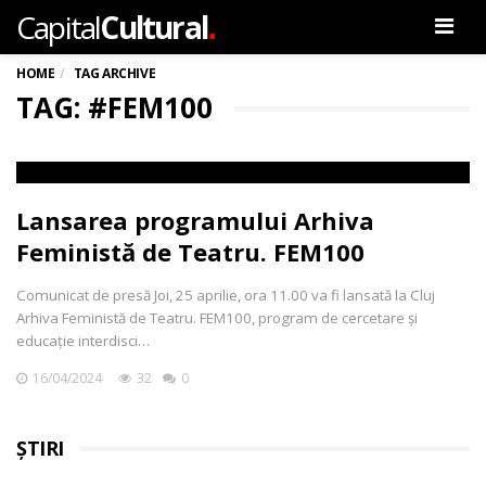
.
Capital
Cultural
Men
HOME
TAG ARCHIVE
TAG: #FEM100
Lansarea programului Arhiva
Feministă de Teatru. FEM100
Comunicat de presă Joi, 25 aprilie, ora 11.00 va fi lansată la Cluj
Arhiva Feministă de Teatru. FEM100, program de cercetare și
educație interdisci…
16/04/2024
32
0
ȘTIRI