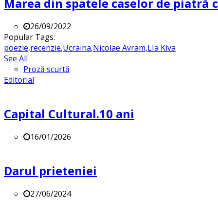
Marea din spatele caselor de piatră
26/09/2022
Popular Tags:
poezie
,
recenzie
,
Ucraina
,
Nicolae Avram
,
LIa Kiva
See All
Proză scurtă
Editorial
Capital Cultural.10 ani
16/01/2026
Darul prieteniei
27/06/2024