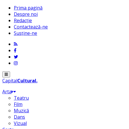
Prima pagină
Despre noi
Redacție
Contactează-ne
Susține-ne
Menu
Capital
Cultural
.
Arta
Teatru
Film
Muzică
Dans
Vizual