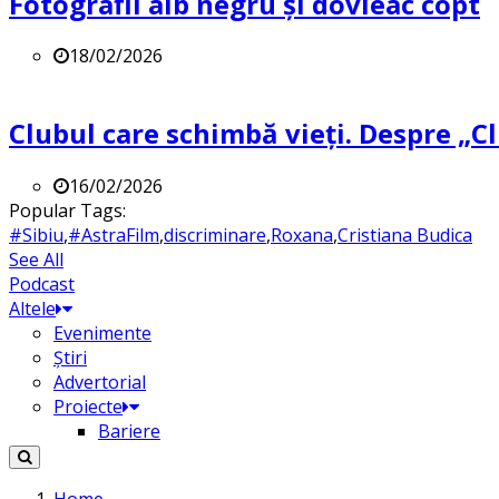
Fotografii alb negru și dovleac copt
18/02/2026
Clubul care schimbă vieți. Despre „Cl
16/02/2026
Popular Tags:
#Sibiu
,
#AstraFilm
,
discriminare
,
Roxana
,
Cristiana Budica
See All
Podcast
Altele
Evenimente
Știri
Advertorial
Proiecte
Bariere