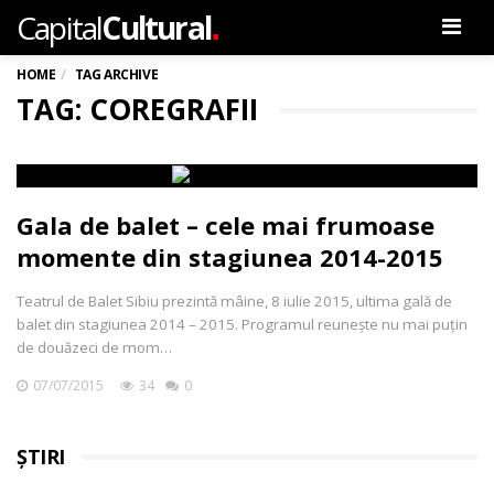
.
Capital
Cultural
Men
HOME
TAG ARCHIVE
TAG: COREGRAFII
Gala de balet – cele mai frumoase
momente din stagiunea 2014-2015
Teatrul de Balet Sibiu prezintă mâine, 8 iulie 2015, ultima gală de
balet din stagiunea 2014 – 2015. Programul reunește nu mai puțin
de douăzeci de mom…
07/07/2015
34
0
ȘTIRI