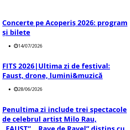
Concerte pe Acoperiș 2026: program
și bilete
14/07/2026
FITS 2026|Ultima zi de festival:
Faust, drone, lumini&muzică
28/06/2026
Penultima zi include trei spectacole
de celebrul artist Milo Rau,
„FAUST”, „Rave de Ravel” distins cu