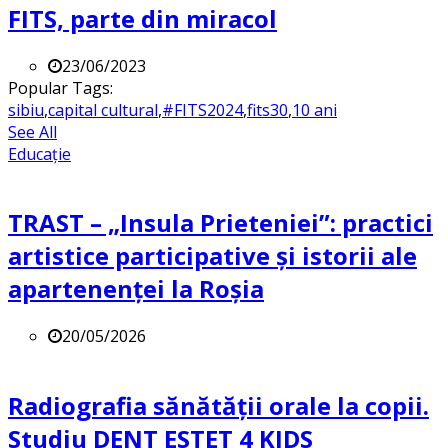
FITS, parte din miracol
23/06/2023
Popular Tags:
sibiu
,
capital cultural
,
#FITS2024
,
fits30
,
10 ani
See All
Educație
TRAST – „Insula Prieteniei”: practici
artistice participative și istorii ale
apartenenței la Roșia
20/05/2026
Radiografia sănătății orale la copii.
Studiu DENT ESTET 4 KIDS