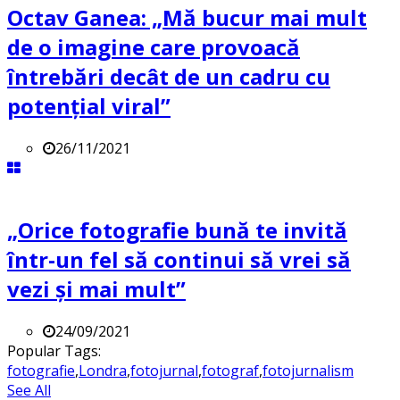
Octav Ganea: „Mă bucur mai mult
de o imagine care provoacă
întrebări decât de un cadru cu
potenţial viral”
26/11/2021
„Orice fotografie bună te invită
într-un fel să continui să vrei să
vezi și mai mult”
24/09/2021
Popular Tags:
fotografie
,
Londra
,
fotojurnal
,
fotograf
,
fotojurnalism
See All