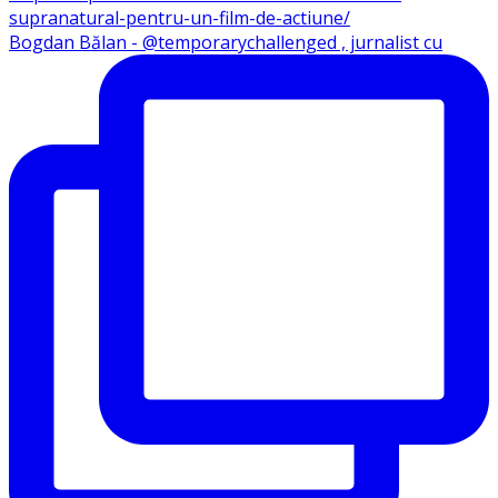
Bogdan Bălan - @temporarychallenged , jurnalist cu