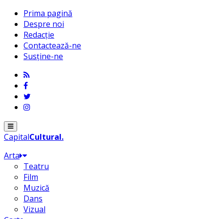
Prima pagină
Despre noi
Redacție
Contactează-ne
Susține-ne
Menu
Capital
Cultural
.
Arta
Teatru
Film
Muzică
Dans
Vizual