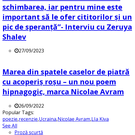
schimbarea, iar pentru mine este
important să le ofer cititorilor și un
pic de speranță”- Interviu cu Zeruya
Shalev
27/09/2023
Marea din spatele caselor de piatră
cu acoperiș roșu – un nou poem
hipnagogic, marca Nicolae Avram
26/09/2022
Popular Tags:
poezie
,
recenzie
,
Ucraina
,
Nicolae Avram
,
LIa Kiva
See All
Proză scurtă