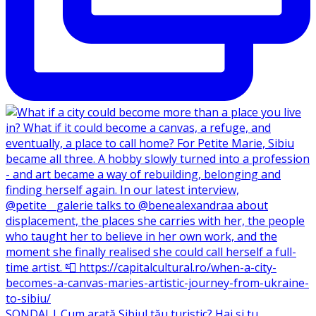
SONDAJ | Cum arată Sibiul tău turistic? Hai și tu