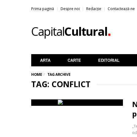
Prima pagină
Despre noi
Redacție
Contactează-ne
.
Capital
Cultural
ARTA
CARTE
EDITORIAL
HOME
TAG ARCHIVE
TAG: CONFLICT
N
p
„T
oc