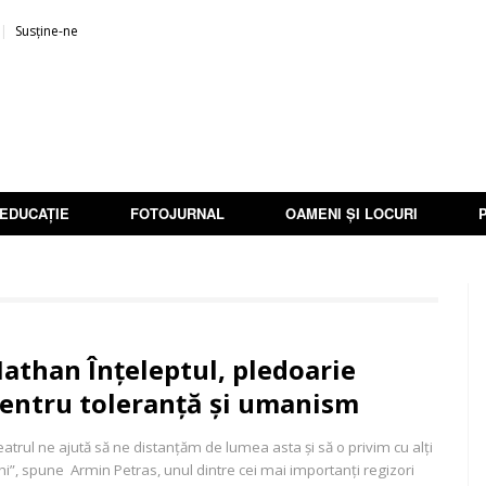
Susține-ne
EDUCAȚIE
FOTOJURNAL
OAMENI ȘI LOCURI
athan Înțeleptul, pledoarie
entru toleranță și umanism
eatrul ne ajută să ne distanțăm de lumea asta și să o privim cu alți
hi”, spune Armin Petras, unul dintre cei mai importanți regizori