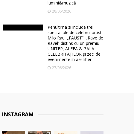
lumini&muzică
28/06/2026
Penultima zi include trei
spectacole de celebrul artist
Milo Rau, „FAUST”, „Rave de
Ravel” distins cu un premiu
UNITER, ALEEA & GALA
CELEBRITĂȚILOR și zeci de
evenimente în aer liber
27/06/2026
INSTAGRAM