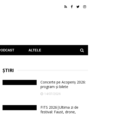
PODCAST
ALTELE
ȘTIRI
Concerte pe Acoperiș 2026:
program și bilete
14/07/2026
FITS 2026|Ultima zi de
festival: Faust, drone,