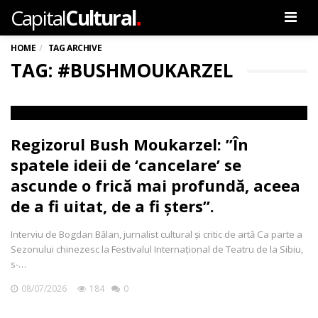
.
Capital
Cultural
Men
HOME
TAG ARCHIVE
TAG: #BUSHMOUKARZEL
Regizorul Bush Moukarzel: ”În
spatele ideii de ‘cancelare’ se
ascunde o frică mai profundă, aceea
de a fi uitat, de a fi șters”.
Interviu de Bogdan Bălan, jurnalist cultural și critic de artă Ca parte a
Sezonului chinezesc la Festivalul Internațional de Teatru de la Sibiu,
s-…
08/07/2026
184
0