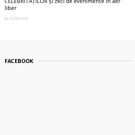
CELEBRITĂȚILOR și zeci de evenimente în aer
liber
27/06/2026
FACEBOOK