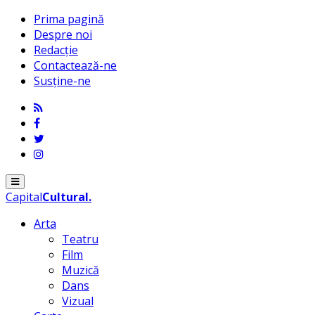
Prima pagină
Despre noi
Redacție
Contactează-ne
Susține-ne
Menu
Capital
Cultural
.
Arta
Teatru
Film
Muzică
Dans
Vizual