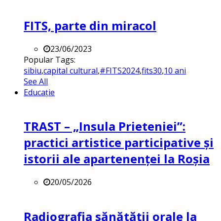
FITS, parte din miracol
23/06/2023
Popular Tags:
sibiu
,
capital cultural
,
#FITS2024
,
fits30
,
10 ani
See All
Educație
TRAST – „Insula Prieteniei”:
practici artistice participative și
istorii ale apartenenței la Roșia
20/05/2026
Radiografia sănătății orale la