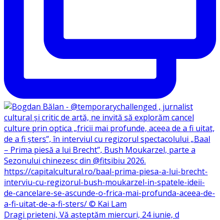
Dragi prieteni, Vă așteptăm miercuri, 24 iunie, d