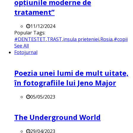
opțiunile moderne de
tratament”
11/12/2024
Popular Tags:
#DENTESTET
,
TRAST
,
insula prieteniei
,
Rosia
,
#copii
See All
Fotojurnal
Poezia unei lumi de mult uitate,
în fotografiile lui Jeno Major
05/05/2023
The Underground World
29/04/2023