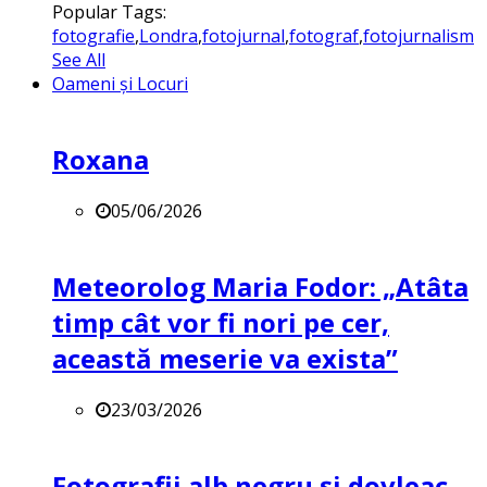
Popular Tags:
fotografie
,
Londra
,
fotojurnal
,
fotograf
,
fotojurnalism
See All
Oameni și Locuri
Roxana
05/06/2026
Meteorolog Maria Fodor: „Atâta
timp cât vor fi nori pe cer,
această meserie va exista”
23/03/2026
Fotografii alb negru și dovleac