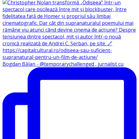
Bogdan Bălan - @temporarychallenged , jurnalist cu