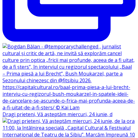
Dragi prieteni, Vă așteptăm miercuri, 24 iunie, d