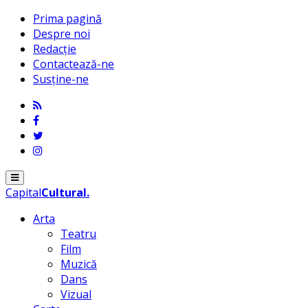
Prima pagină
Despre noi
Redacție
Contactează-ne
Susține-ne
Menu
Capital
Cultural
.
Arta
Teatru
Film
Muzică
Dans
Vizual