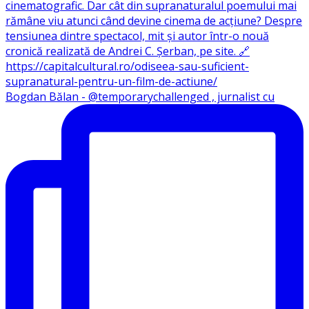
Bogdan Bălan - @temporarychallenged , jurnalist cu