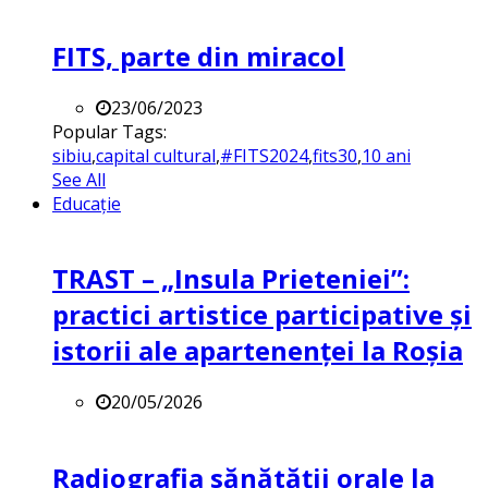
FITS, parte din miracol
23/06/2023
Popular Tags:
sibiu
,
capital cultural
,
#FITS2024
,
fits30
,
10 ani
See All
Educație
TRAST – „Insula Prieteniei”:
practici artistice participative și
istorii ale apartenenței la Roșia
20/05/2026
Radiografia sănătății orale la