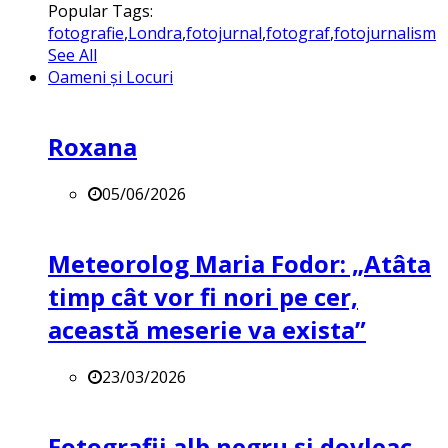
Popular Tags:
fotografie
,
Londra
,
fotojurnal
,
fotograf
,
fotojurnalism
See All
Oameni și Locuri
Roxana
05/06/2026
Meteorolog Maria Fodor: „Atâta
timp cât vor fi nori pe cer,
această meserie va exista”
23/03/2026
Fotografii alb negru și dovleac