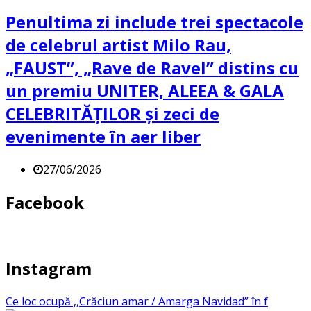
Penultima zi include trei spectacole
de celebrul artist Milo Rau,
„FAUST”, „Rave de Ravel” distins cu
un premiu UNITER, ALEEA & GALA
CELEBRITĂȚILOR și zeci de
evenimente în aer liber
27/06/2026
Facebook
Instagram
Ce loc ocupă ,,Crăciun amar / Amarga Navidad” în f