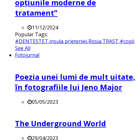
opțiunile moderne de
tratament”
11/12/2024
Popular Tags:
#DENTESTET
,
insula prieteniei
,
Rosia
,
TRAST
,
#copii
See All
Fotojurnal
Poezia unei lumi de mult uitate,
în fotografiile lui Jeno Major
05/05/2023
The Underground World
29/04/2023