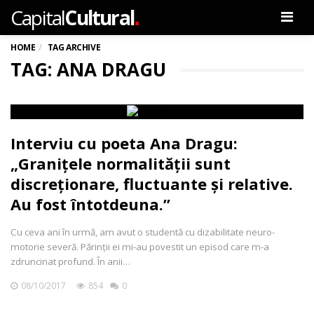
.
Capital
Cultural
Men
HOME
TAG ARCHIVE
TAG: ANA DRAGU
Interviu cu poeta Ana Dragu:
„Graniţele normalităţii sunt
discreţionare, fluctuante şi relative.
Au fost întotdeuna.”
Cu ceva ani în urmă, am avut o studentă cu dizabilitate neuro-
motorie severă. Părinții ei mi-au povestit un episod care m-a
zdruncinat profund. În anii…
08/10/2017
854
0