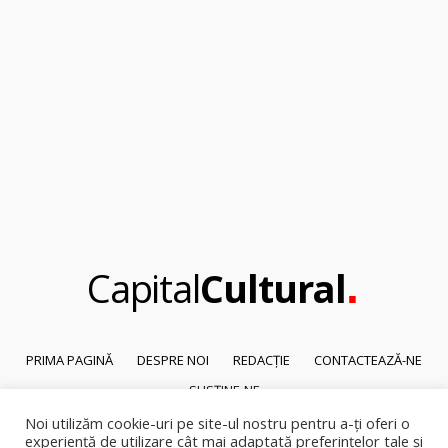
.
Capital
Cultural
PRIMA PAGINĂ
DESPRE NOI
REDACȚIE
CONTACTEAZĂ-NE
SUSȚINE-NE
Noi utilizăm cookie-uri pe site-ul nostru pentru a-ți oferi o
© 2026
Capital Cultural
.
experiență de utilizare cât mai adaptată preferințelor tale și