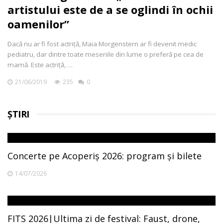
artistului este de a se oglindi în ochii
oamenilor”
Dacă nu ar fi fost actriță, Maia Morgenstern ar fi devenit medic
pediatru, dar dintre toate meseriile din lume o preferă pe cea de
mamă. Este actriță, …
21/06/2019
235
0
ȘTIRI
Concerte pe Acoperiș 2026: program și bilete
14/07/2026
FITS 2026|Ultima zi de festival: Faust, drone,