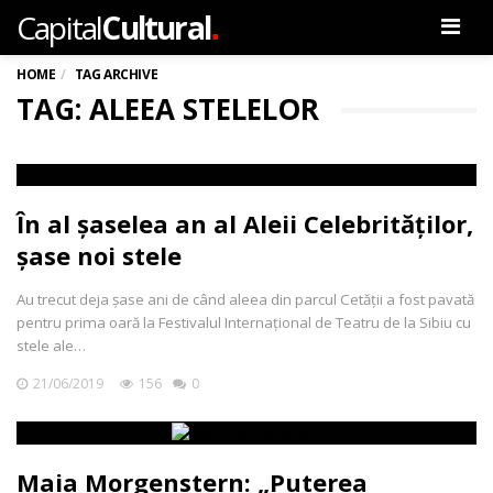
.
Capital
Cultural
Men
HOME
TAG ARCHIVE
TAG: ALEEA STELELOR
În al șaselea an al Aleii Celebrităților,
șase noi stele
Au trecut deja șase ani de când aleea din parcul Cetății a fost pavată
pentru prima oară la Festivalul Internațional de Teatru de la Sibiu cu
stele ale…
21/06/2019
156
0
Maia Morgenstern: „Puterea