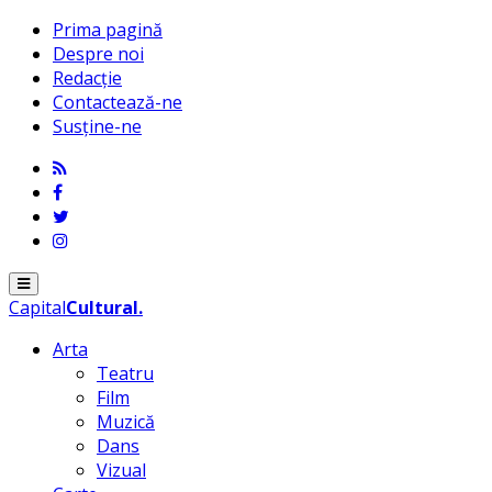
Prima pagină
Despre noi
Redacție
Contactează-ne
Susține-ne
Menu
Capital
Cultural
.
Arta
Teatru
Film
Muzică
Dans
Vizual