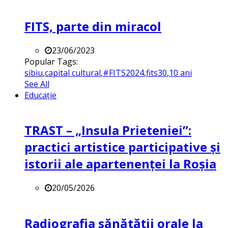
FITS, parte din miracol
23/06/2023
Popular Tags:
sibiu
,
capital cultural
,
#FITS2024
,
fits30
,
10 ani
See All
Educație
TRAST – „Insula Prieteniei”:
practici artistice participative și
istorii ale apartenenței la Roșia
20/05/2026
Radiografia sănătății orale la