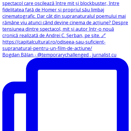
Bogdan Bălan - @temporarychallenged , jurnalist cu