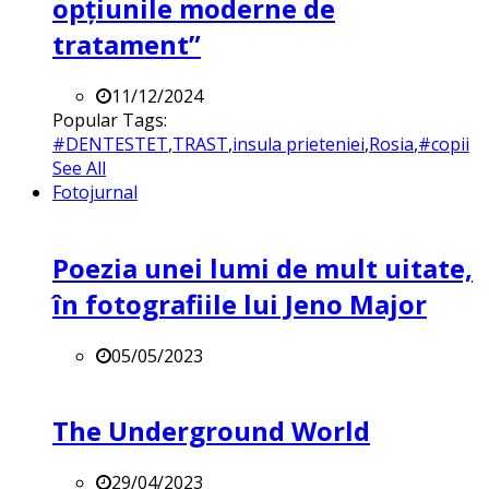
opțiunile moderne de
tratament”
11/12/2024
Popular Tags:
#DENTESTET
,
TRAST
,
insula prieteniei
,
Rosia
,
#copii
See All
Fotojurnal
Poezia unei lumi de mult uitate,
în fotografiile lui Jeno Major
05/05/2023
The Underground World
29/04/2023