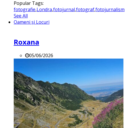
Popular Tags:
fotografie
,
Londra
,
fotojurnal
,
fotograf
,
fotojurnalism
See All
Oameni și Locuri
Roxana
05/06/2026