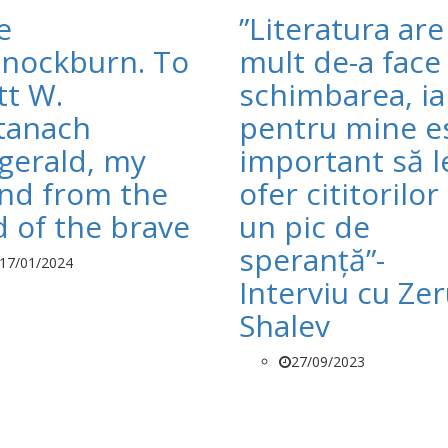
e
”Literatura are
nockburn. To
mult de-a face
tt W.
schimbarea, ia
tanach
pentru mine e
zgerald, my
important să l
end from the
ofer cititorilor 
d of the brave
un pic de
speranță”-
17/01/2024
Interviu cu Ze
Shalev
27/09/2023