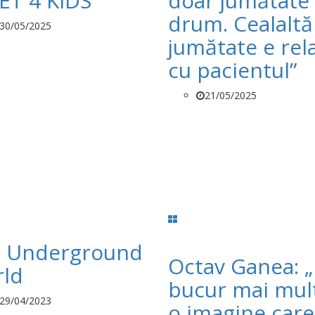
ET 4 KIDS
doar jumătate
drum. Cealaltă
30/05/2025
jumătate e rela
cu pacientul”
21/05/2025
 Underground
Octav Ganea: 
ld
bucur mai mul
29/04/2023
o imagine care