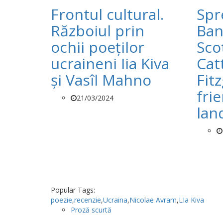
Frontul cultural.
Spr
Războiul prin
Ban
ochii poeților
Sco
ucraineni Iia Kiva
Cat
și Vasîl Mahno
Fit
fri
21/03/2024
lan
Popular Tags:
poezie
,
recenzie
,
Ucraina
,
Nicolae Avram
,
LIa Kiva
Proză scurtă