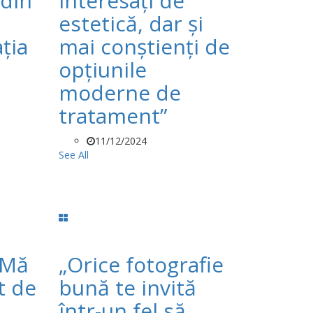
 din
interesați de
estetică, dar și
ția
mai conștienți de
opțiunile
moderne de
tratament”
11/12/2024
See All
„Mă
„Orice fotografie
t de
bună te invită
într-un fel să