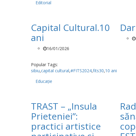
Editorial
Capital Cultural.10
Dar
ani
16/01/2026
Popular Tags:
sibiu
,
capital cultural
,
#FITS2024
,
fits30
,
10 ani
Educație
TRAST – „Insula
Rad
Prieteniei”:
sănă
practici artistice
cop