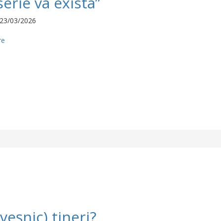
erie va exista”
23/03/2026
re
veșnic) tineri?