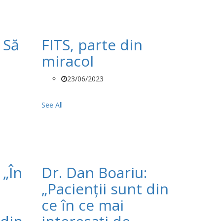
 Să
FITS, parte din
miracol
23/06/2023
See All
 „În
Dr. Dan Boariu:
„Pacienții sunt din
ce în ce mai