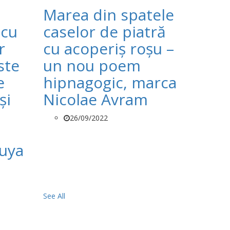
Marea din spatele
 cu
caselor de piatră
r
cu acoperiș roșu –
ste
un nou poem
e
hipnagogic, marca
și
Nicolae Avram
26/09/2022
ruya
See All