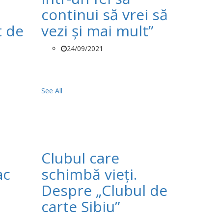
continui să vrei să
t de
vezi și mai mult”
24/09/2021
See All
Clubul care
ac
schimbă vieți.
Despre „Clubul de
carte Sibiu”