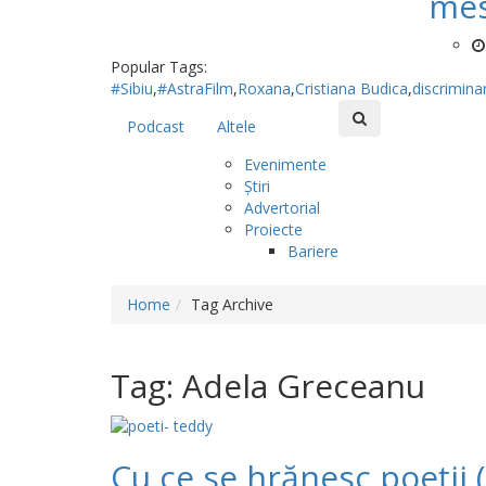
mes
Popular Tags:
#Sibiu
,
#AstraFilm
,
Roxana
,
Cristiana Budica
,
discrimina
Podcast
Altele
Evenimente
Știri
Advertorial
Proiecte
Bariere
Home
Tag Archive
Tag: Adela Greceanu
Cu ce se hrănesc poeții (