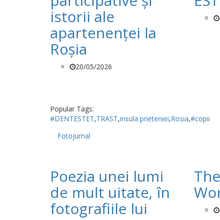
participative și
EST
istorii ale
apartenenței la
Roșia
20/05/2026
Popular Tags:
#DENTESTET
,
TRAST
,
insula prieteniei
,
Rosia
,
#copii
Fotojurnal
Poezia unei lumi
The
de mult uitate, în
Wor
fotografiile lui