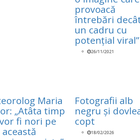
provoacă
întrebări decâ
un cadru cu
potenţial viral”
26/11/2021
eorolog Maria
Fotografii alb
or: „Atâta timp
negru și dovle
vor fi nori pe
copt
, această
18/02/2026