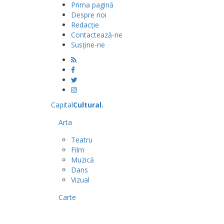
Prima pagină
Despre noi
Redacție
Contactează-ne
Susține-ne
Capital
Cultural
.
Arta
Teatru
Film
Muzică
Dans
Vizual
Carte