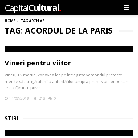
.
Capital
Cultural
Men
HOME
TAG ARCHIVE
TAG: ACORDUL DE LA PARIS
Vineri pentru viitor
Vineri, 15 martie, vor avea loc pe întreg mapamondul proteste
menite să atragă atenția autorităților asupra promisiunilor pe care
le-au făcut cu privir…
14/03/2019
213
0
ȘTIRI