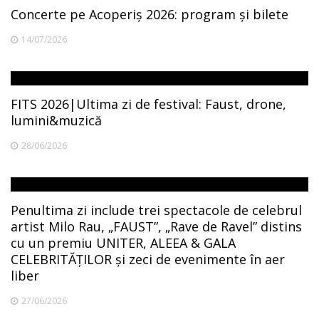
Concerte pe Acoperiș 2026: program și bilete
14/07/2026
FITS 2026|Ultima zi de festival: Faust, drone,
lumini&muzică
28/06/2026
Penultima zi include trei spectacole de celebrul
artist Milo Rau, „FAUST”, „Rave de Ravel” distins
cu un premiu UNITER, ALEEA & GALA
CELEBRITĂȚILOR și zeci de evenimente în aer
liber
27/06/2026