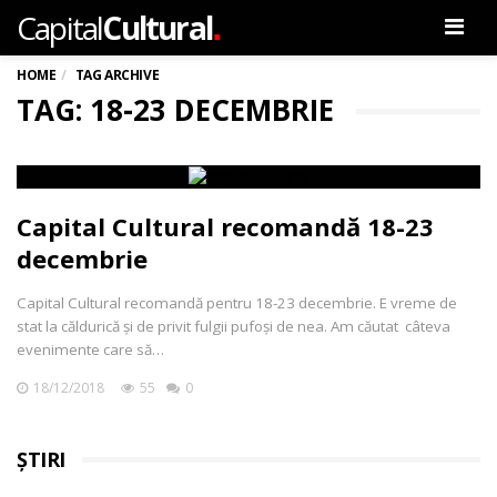
.
Capital
Cultural
Men
HOME
TAG ARCHIVE
TAG: 18-23 DECEMBRIE
Capital Cultural recomandă 18-23
decembrie
Capital Cultural recomandă pentru 18-23 decembrie. E vreme de
stat la căldurică și de privit fulgii pufoși de nea. Am căutat câteva
evenimente care să…
18/12/2018
55
0
ȘTIRI