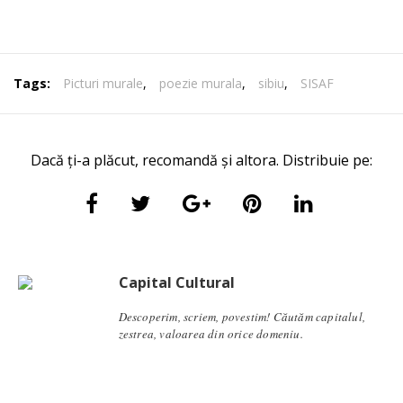
Tags:
Picturi murale
,
poezie murala
,
sibiu
,
SISAF
Dacă ți-a plăcut, recomandă și altora. Distribuie pe:
Capital Cultural
Descoperim, scriem, povestim! Căutăm capitalul,
zestrea, valoarea din orice domeniu.