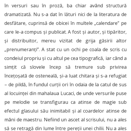
în versuri sau în proză, ba chiar având structură
dramatizată. Nu s-a dat în lături nici de la literatura de
desfătare, cuprinsă de obicei în multele „calendare” pe
care le-a compus și publicat. A fost și autor, și tipăritor,
și distribuitor, mereu vizitat de grija găsirii altor
„prenumeranți”. A stat cu un ochi pe coala de scris cu
condeiul propriu și cu altul pe cea tipografică, iar când a
simțit că slovele încep să tremure sub privirea
încețoșată de osteneală, și-a luat chitara și s-a refugiat
– de pildă, în fundul curții ori în odaia de la catul de sus
al locuinței din mahalaua Lucaci, de unde versurile puse
pe melodie se transfigurau ca atinse de magie sub
efectul glasului său inimitabil și al coardelor atinse de
mâni de maestru. Nefiind un ascet al scrisului, nu a ales
să se retragă din lume între pereții unei chilii. Nu a ales