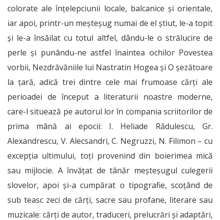
colorate ale înțelepciunii locale, balcanice și orientale,
iar apoi, printr-un meșteșug numai de el știut, le-a topit
și le-a însăilat cu totul altfel, dându-le o strălucire de
perle și punându-ne astfel înaintea ochilor Povestea
vorbii, Nezdrăvăniile lui Nastratin Hogea și O șezătoare
la țară, adică trei dintre cele mai frumoase cărți ale
perioadei de început a literaturii noastre moderne,
care-l situează pe autorul lor în compania scriitorilor de
prima mână ai epocii: I. Heliade Rădulescu, Gr.
Alexandrescu, V. Alecsandri, C. Negruzzi, N. Filimon – cu
excepția ultimului, toți provenind din boierimea mică
sau mijlocie. A învățat de tânăr meșteșugul culegerii
slovelor, apoi și-a cumpărat o tipografie, scoțând de
sub teasc zeci de cărți, sacre sau profane, literare sau
muzicale: cărți de autor, traduceri, prelucrări și adaptări,