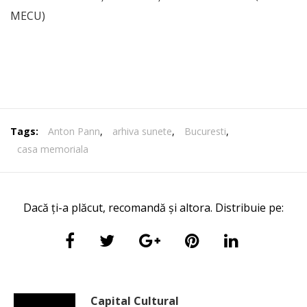
MECU)
Tags:
Anton Pann
,
arhiva sunete
,
Bucuresti
,
casa memoriala
Dacă ți-a plăcut, recomandă și altora. Distribuie pe:
Capital Cultural