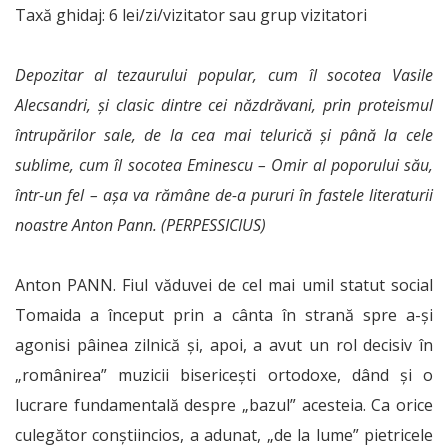
Taxă ghidaj: 6 lei/zi/vizitator sau grup vizitatori
Depozitar al tezaurului popular, cum îl socotea Vasile
Alecsandri, și clasic dintre cei năzdrăvani, prin proteismul
întrupărilor sale, de la cea mai telurică și până la cele
sublime, cum îl socotea Eminescu – Omir al poporului său,
într-un fel – așa va rămâne de-a pururi în fastele literaturii
noastre Anton Pann. (PERPESSICIUS)
Anton PANN. Fiul văduvei de cel mai umil statut social
Tomaida a început prin a cânta în strană spre a-și
agonisi pâinea zilnică și, apoi, a avut un rol decisiv în
„românirea” muzicii bisericești ortodoxe, dând și o
lucrare fundamentală despre „bazul” acesteia. Ca orice
culegător conștiincios, a adunat, „de la lume” pietricele