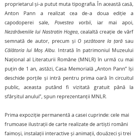
proprietarul și-a putut muta tipografia. În această casă,
Anton Pann a realizat cea de-a doua ediție a
capodoperei sale,
Povestea vorbii
, iar mai apoi,
Nezdrăveniile lui Nastratin Hogea
, cealaltă creație de vârf
semnată de autor, precum și
O șezătoare la țară
sau
Călătoria lui Moș Albu
. Intrată în patrimoniul Muzeului
Național al Literaturii Române (MNLR) în urmă cu mai
puțin de 1 an, astăzi, Casa Memorială „Anton Pann” își
deschide porțile și intră pentru prima oară în circuitul
public, aceasta putând fi vizitată gratuit până la
sfârșitul anului”, spun reprezentanții MNLR.
Prima expoziție permanentă a casei cuprinde: cele mai
frumoase ilustrații de carte realizate de artiști români
faimoși, instalații interactive și animații, douăzeci și trei