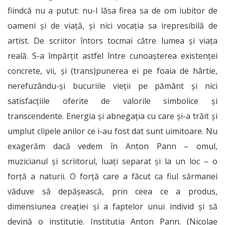
fiindcă nu a putut: nu-l lăsa firea sa de om iubitor de
oameni și de viață, și nici vocația sa irepresibilă de
artist. De scriitor întors tocmai către lumea și viața
reală. S-a împărțit astfel între cunoașterea existenței
concrete, vii, și (trans)punerea ei pe foaia de hârtie,
nerefuzându-și bucuriile vieții pe pământ și nici
satisfacțiile oferite de valorile simbolice și
transcendente. Energia și abnegația cu care și-a trăit și
umplut clipele anilor ce i-au fost dat sunt uimitoare. Nu
exagerăm dacă vedem în Anton Pann – omul,
muzicianul și scriitorul, luați separat și la un loc – o
forță a naturii. O forță care a făcut ca fiul sărmanei
văduve să depășească, prin ceea ce a produs,
dimensiunea creației și a faptelor unui individ și să
devină o instituție. Instituția Anton Pann. (Nicolae