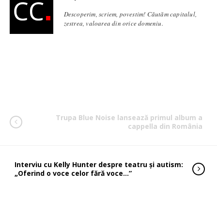
Descoperim, scriem, povestim! Căutăm capitalul,
zestrea, valoarea din orice domeniu.
Trupa Blue Noise lansează primul album a
cappella din România
Interviu cu Kelly Hunter despre teatru și autism:
„Oferind o voce celor fără voce…”