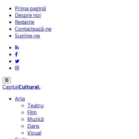
Prima pagină
Despre noi
Redacție
Contactează-ne
Susține-ne
Menu
Capital
Cultural
.
Arta
Teatru
Film
Muzică
Dans
Vizual