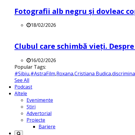
Fotografii alb negru și dovleac co
18/02/2026
Clubul care schimbă vieți. Despre
16/02/2026
Popular Tags:
#Sibiu
,
#AstraFilm
,
Roxana
,
Cristiana Budica
,
discrimin
See All
Podcast
Altele
Evenimente
Știri
Advertorial
Proiecte
Bariere