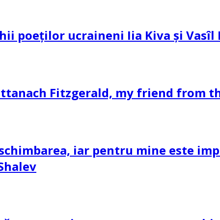
hii poeților ucraineni Iia Kiva și Vasî
ttanach Fitzgerald, my friend from th
schimbarea, iar pentru mine este impor
 Shalev