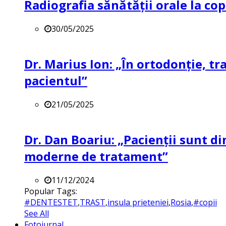
Radiografia sănătății orale la co
30/05/2025
Dr. Marius Ion: „În ortodonție, t
pacientul”
21/05/2025
Dr. Dan Boariu: „Pacienții sunt di
moderne de tratament”
11/12/2024
Popular Tags:
#DENTESTET
,
TRAST
,
insula prieteniei
,
Rosia
,
#copii
See All
Fotojurnal