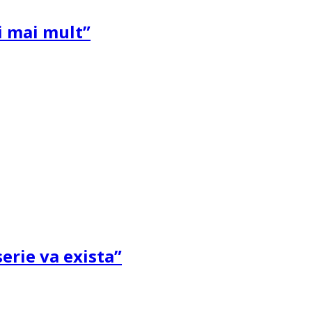
și mai mult”
erie va exista”