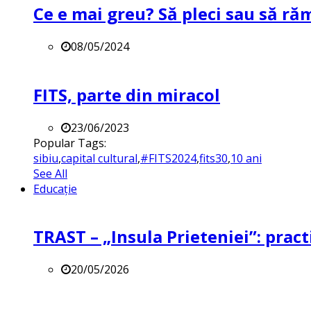
Ce e mai greu? Să pleci sau să ră
08/05/2024
FITS, parte din miracol
23/06/2023
Popular Tags:
sibiu
,
capital cultural
,
#FITS2024
,
fits30
,
10 ani
See All
Educație
TRAST – „Insula Prieteniei”: practi
20/05/2026