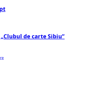
pt
 „Clubul de carte Sibiu”
are