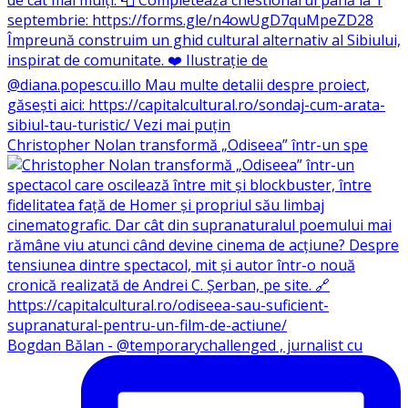
Christopher Nolan transformă „Odiseea” într-un spe
Bogdan Bălan - @temporarychallenged , jurnalist cu