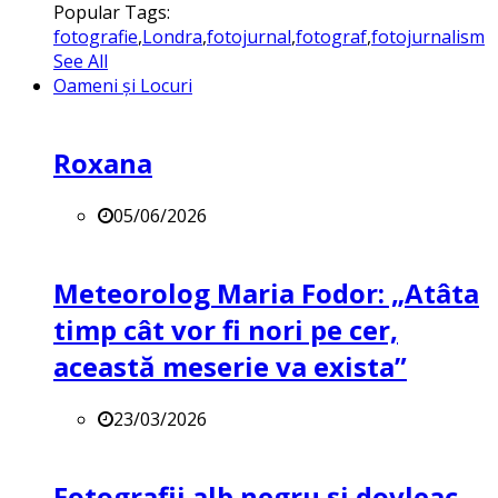
Popular Tags:
fotografie
,
Londra
,
fotojurnal
,
fotograf
,
fotojurnalism
See All
Oameni și Locuri
Roxana
05/06/2026
Meteorolog Maria Fodor: „Atâta
timp cât vor fi nori pe cer,
această meserie va exista”
23/03/2026
Fotografii alb negru și dovleac