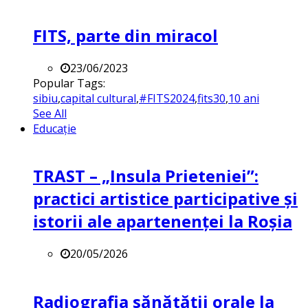
FITS, parte din miracol
23/06/2023
Popular Tags:
sibiu
,
capital cultural
,
#FITS2024
,
fits30
,
10 ani
See All
Educație
TRAST – „Insula Prieteniei”:
practici artistice participative și
istorii ale apartenenței la Roșia
20/05/2026
Radiografia sănătății orale la