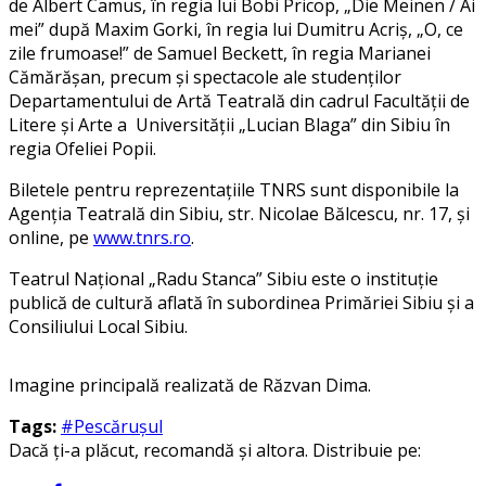
de Albert Camus, în regia lui Bobi Pricop, „Die Meinen / Ai
mei” după Maxim Gorki, în regia lui Dumitru Acriș, „O, ce
zile frumoase!” de Samuel Beckett, în regia Marianei
Cămărășan, precum și spectacole ale studenților
Departamentului de Artă Teatrală din cadrul Facultății de
Litere și Arte a Universității „Lucian Blaga” din Sibiu în
regia Ofeliei Popii.
Biletele pentru reprezentațiile TNRS sunt disponibile la
Agenția Teatrală din Sibiu, str. Nicolae Bălcescu, nr. 17, și
online, pe
www.tnrs.ro
.
Teatrul Național „Radu Stanca” Sibiu este o instituție
publică de cultură aflată în subordinea Primăriei Sibiu și a
Consiliului Local Sibiu.
Imagine principală realizată de Răzvan Dima.
Tags:
#Pescărușul
Dacă ți-a plăcut, recomandă și altora. Distribuie pe: