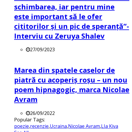
schimbarea, iar pentru mine
este important să le ofer
cititorilor și un pic de speranță”-
Interviu cu Zeruya Shalev
27/09/2023
Marea din spatele caselor de
piatră cu acoperiș roșu – un nou
poem hipnagogic, marca Nicolae
Avram
26/09/2022
Popular Tags:
poezie
,
recenzie
,
Ucraina
,
Nicolae Avram
,
LIa Kiva