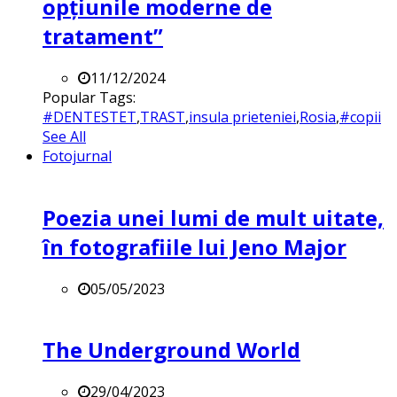
opțiunile moderne de
tratament”
11/12/2024
Popular Tags:
#DENTESTET
,
TRAST
,
insula prieteniei
,
Rosia
,
#copii
See All
Fotojurnal
Poezia unei lumi de mult uitate,
în fotografiile lui Jeno Major
05/05/2023
The Underground World
29/04/2023