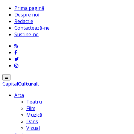
Prima pagină
Despre noi
Redacție
Contactează-ne
Susține-ne
Menu
Capital
Cultural
.
Arta
Teatru
Film
Muzică
Dans
Vizual