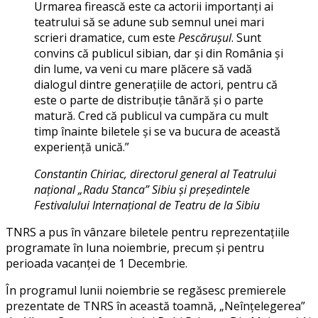
Urmarea firească este ca actorii importanți ai
teatrului să se adune sub semnul unei mari
scrieri dramatice, cum este
Pescărușul
. Sunt
convins că publicul sibian, dar și din România și
din lume, va veni cu mare plăcere să vadă
dialogul dintre generațiile de actori, pentru că
este o parte de distribuție tânără și o parte
matură. Cred că publicul va cumpăra cu mult
timp înainte biletele și se va bucura de această
experiență unică.”
Constantin Chiriac, directorul general al Teatrului
național „Radu Stanca” Sibiu și președintele
Festivalului Internațional de Teatru de la Sibiu
TNRS a pus în vânzare biletele pentru reprezentațiile
programate în luna noiembrie, precum și pentru
perioada vacanței de 1 Decembrie.
În programul lunii noiembrie se regăsesc premierele
prezentate de TNRS în această toamnă, „Neînțelegerea”