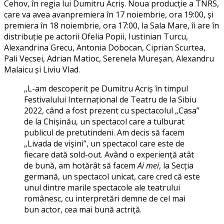
Cehov, în regia lui Dumitru Acriș. Noua producție a TNRS,
care va avea avanpremiera în 17 noiembrie, ora 19:00, și
premiera în 18 noiembrie, ora 17:00, la Sala Mare, îi are în
distribuție pe actorii Ofelia Popii, Iustinian Turcu,
Alexandrina Grecu, Antonia Dobocan, Ciprian Scurtea,
Pali Vecsei, Adrian Matioc, Serenela Mureșan, Alexandru
Malaicu și Liviu Vlad.
„L-am descoperit pe Dumitru Acriș în timpul
Festivalului Internațional de Teatru de la Sibiu
2022, când a fost prezent cu spectacolul „Casa”
de la Chișinău, un spectacol care a tulburat
publicul de pretutindeni. Am decis să facem
„Livada de vișini”, un spectacol care este de
fiecare dată sold-out. Având o experiență atât
de bună, am hotărât să facem
Ai mei
, la Secția
germană, un spectacol unicat, care cred că este
unul dintre marile spectacole ale teatrului
românesc, cu interpretări demne de cel mai
bun actor, cea mai bună actriță.