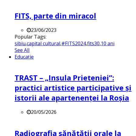
FITS, parte din miracol
23/06/2023
Popular Tags:
sibiu
,
capital cultural
,
#FITS2024
,
fits30
,
10 ani
See All
Educație
TRAST – „Insula Prieteniei”:
practici artistice participative și
istorii ale apartenenței la Roșia
20/05/2026
Radiografia sănătății orale la