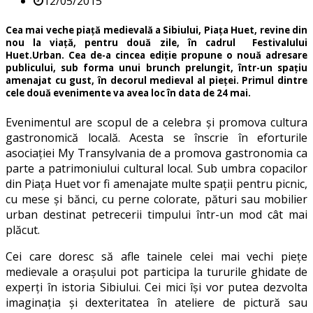
12/05/2015
Cea mai veche piață medievală a Sibiului, Piața Huet, revine din
nou la viață, pentru două zile, în cadrul Festivalului
Huet.Urban. Cea de-a cincea ediție propune o nouă adresare
publicului, sub forma unui brunch prelungit, într-un spațiu
amenajat cu gust, în decorul medieval al pieței. Primul dintre
cele două evenimente va avea loc în data de 24 mai.
Evenimentul are scopul de a celebra și promova cultura
gastronomică locală. Acesta se înscrie în eforturile
asociației My Transylvania de a promova gastronomia ca
parte a patrimoniului cultural local. Sub umbra copacilor
din Piața Huet vor fi amenajate multe spații pentru picnic,
cu mese și bănci, cu perne colorate, pături sau mobilier
urban destinat petrecerii timpului într-un mod cât mai
plăcut.
Cei care doresc să afle tainele celei mai vechi piețe
medievale a orașului pot participa la tururile ghidate de
experți în istoria Sibiului. Cei mici își vor putea dezvolta
imaginația și dexteritatea în ateliere de pictură sau