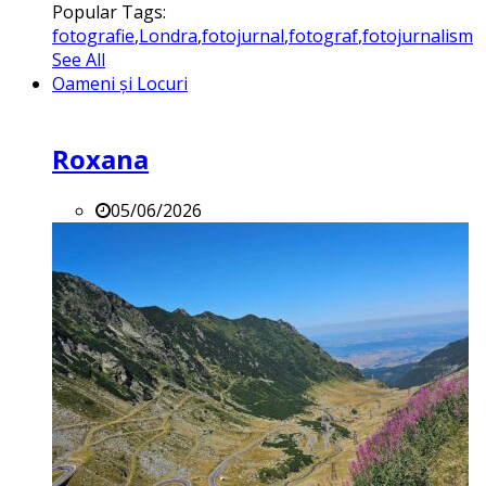
Popular Tags:
fotografie
,
Londra
,
fotojurnal
,
fotograf
,
fotojurnalism
See All
Oameni și Locuri
Roxana
05/06/2026