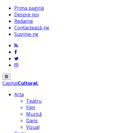
Prima pagină
Despre noi
Redacție
Contactează-ne
Susține-ne
Menu
Capital
Cultural
.
Arta
Teatru
Film
Muzică
Dans
Vizual