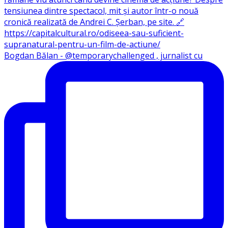
Bogdan Bălan - @temporarychallenged , jurnalist cu