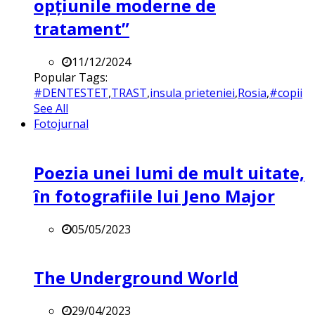
opțiunile moderne de
tratament”
11/12/2024
Popular Tags:
#DENTESTET
,
TRAST
,
insula prieteniei
,
Rosia
,
#copii
See All
Fotojurnal
Poezia unei lumi de mult uitate,
în fotografiile lui Jeno Major
05/05/2023
The Underground World
29/04/2023