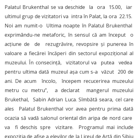
Palatul Brukenthal se va deschide la ora 15.00, iar
ultimul grup de vizitatori va intra în Palat, la ora 22.15.
Noi am numit-o Ultima noapte în Palatul Brukenthal
exprimându-ne metaforic, în sensul că am început o
acțiune de de rezugrăvire, revopsire și punerea în
valoare a fiecărei încăperi din sectorul expozițional al
muzeului. În consecință, vizitatorul va putea vedea
pentru ultima dată muzeul așa cum s-a văzut 200 de
ani. De acum încolo, începem recucerirea muzeului
metru cu metru”, a declarat mangerul muzeului
Brukethal, Sabin Adrian Luca. Sîmbătă seara, cel care
ales Palatul Brukenthal vor avea pentru prima dată
ocazia să vadă salonul oriental din aripa de nord care
va fi deschis spre vizitare. Programul mai include
expoziţia de afişe a elevilor de la Liceul de Artă din Sibiu