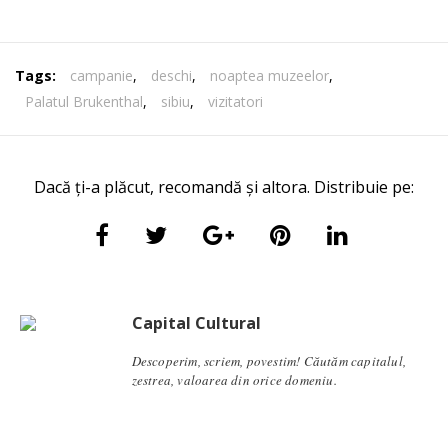
Tags:
campanie
,
deschi
,
noaptea muzeelor
,
Palatul Brukenthal
,
sibiu
,
vizitatori
Dacă ți-a plăcut, recomandă și altora. Distribuie pe:
Capital Cultural
Descoperim, scriem, povestim! Căutăm capitalul,
zestrea, valoarea din orice domeniu.