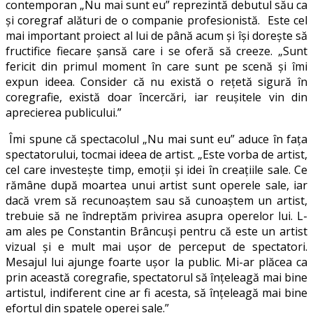
contemporan „Nu mai sunt eu” reprezintă debutul său ca
și coregraf alături de o companie profesionistă. Este cel
mai important proiect al lui de până acum și își dorește să
fructifice fiecare șansă care i se oferă să creeze. „Sunt
fericit din primul moment în care sunt pe scenă și îmi
expun ideea. Consider că nu există o rețetă sigură în
coregrafie, există doar încercări, iar reușitele vin din
aprecierea publicului.”
Îmi spune că spectacolul „Nu mai sunt eu” aduce în fața
spectatorului, tocmai ideea de artist. „Este vorba de artist,
cel care investește timp, emoții și idei în creațiile sale. Ce
rămâne după moartea unui artist sunt operele sale, iar
dacă vrem să recunoaștem sau să cunoaștem un artist,
trebuie să ne îndreptăm privirea asupra operelor lui. L-
am ales pe Constantin Brâncuși pentru că este un artist
vizual și e mult mai ușor de perceput de spectatori.
Mesajul lui ajunge foarte ușor la public. Mi-ar plăcea ca
prin această coregrafie, spectatorul să înțeleagă mai bine
artistul, indiferent cine ar fi acesta, să înțeleagă mai bine
efortul din spatele operei sale.”