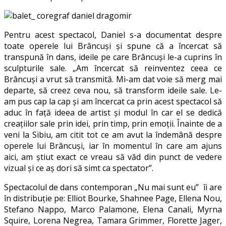
Pentru acest spectacol, Daniel s-a documentat despre
toate operele lui Brâncuși și spune că a încercat să
transpună în dans, ideile pe care Brâncuși le-a cuprins în
sculpturile sale. „Am încercat să reinventez ceea ce
Brâncuși a vrut să transmită. Mi-am dat voie să merg mai
departe, să creez ceva nou, să transform ideile sale. Le-
am pus cap la cap și am încercat ca prin acest spectacol să
aduc în față ideea de artist și modul în car el se dedică
creațiilor sale prin idei, prin timp, prin emoții. Înainte de a
veni la Sibiu, am citit tot ce am avut la îndemână despre
operele lui Brâncuși, iar în momentul în care am ajuns
aici, am știut exact ce vreau să văd din punct de vedere
vizual și ce aș dori să simt ca spectator”.
Spectacolul de dans contemporan „Nu mai sunt eu” îi are
în distribuție pe: Elliot Bourke, Shahnee Page, Ellena Nou,
Stefano Nappo, Marco Palamone, Elena Canali, Myrna
Squire, Lorena Negrea, Tamara Grimmer, Florette Jager,