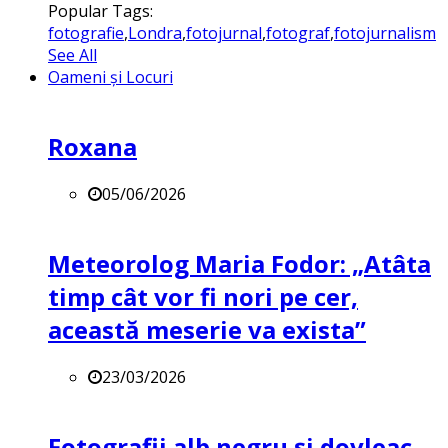
Popular Tags:
fotografie
,
Londra
,
fotojurnal
,
fotograf
,
fotojurnalism
See All
Oameni și Locuri
Roxana
05/06/2026
Meteorolog Maria Fodor: „Atâta
timp cât vor fi nori pe cer,
această meserie va exista”
23/03/2026
Fotografii alb negru și dovleac