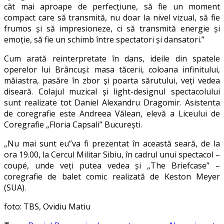
cât mai aproape de perfecțiune, să fie un moment
compact care să transmită, nu doar la nivel vizual, să fie
frumos și să impresioneze, ci să transmită energie și
emoție, să fie un schimb între spectatori și dansatori.”
Cum arată reinterpretate în dans, ideile din spatele
operelor lui Brâncuși: masa tăcerii, coloana infinitului,
măiastra, pasăre în zbor și poarta sărutului, veți vedea
diseară. Colajul muzical și light-designul spectacolului
sunt realizate tot Daniel Alexandru Dragomir. Asistenta
de coregrafie este Andreea Vălean, elevă a Liceului de
Coregrafie „Floria Capsali” București.
„Nu mai sunt eu”va fi prezentat în această seară, de la
ora 19.00, la Cercul Militar Sibiu, în cadrul unui spectacol –
coupé, unde veți putea vedea și „The Briefcase” –
coregrafie de balet comic realizată de Keston Meyer
(SUA).
foto: TBS, Ovidiu Matiu