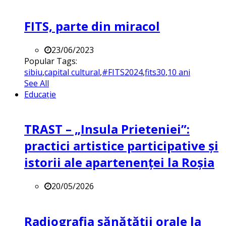
FITS, parte din miracol
23/06/2023
Popular Tags:
sibiu
,
capital cultural
,
#FITS2024
,
fits30
,
10 ani
See All
Educație
TRAST – „Insula Prieteniei”:
practici artistice participative și
istorii ale apartenenței la Roșia
20/05/2026
Radiografia sănătății orale la