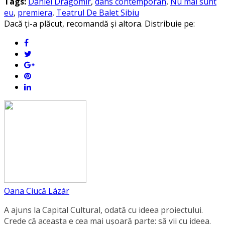
Tags:
Daniel Dragomir
,
dans contemporan
,
Nu mai sunt
eu
,
premiera
,
Teatrul De Balet Sibiu
Dacă ți-a plăcut, recomandă și altora. Distribuie pe:
Oana Ciucă Lázár
A ajuns la Capital Cultural, odată cu ideea proiectului.
Crede că aceasta e cea mai ușoară parte: să vii cu ideea.