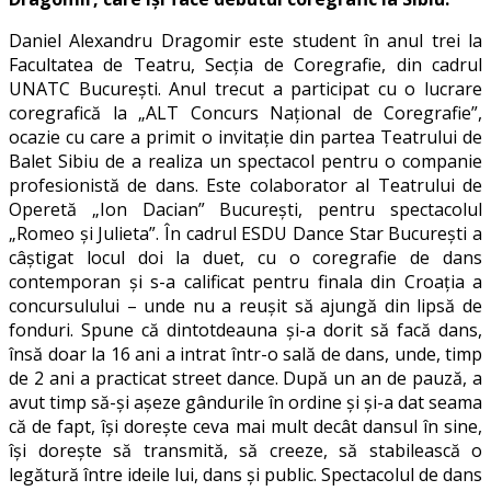
Daniel Alexandru Dragomir este student în anul trei la
Facultatea de Teatru, Secția de Coregrafie, din cadrul
UNATC București. Anul trecut a participat cu o lucrare
coregrafică la „ALT Concurs Național de Coregrafie”,
ocazie cu care a primit o invitație din partea Teatrului de
Balet Sibiu de a realiza un spectacol pentru o companie
profesionistă de dans. Este colaborator al Teatrului de
Operetă „Ion Dacian” București, pentru spectacolul
„Romeo și Julieta”. În cadrul ESDU Dance Star București a
câștigat locul doi la duet, cu o coregrafie de dans
contemporan și s-a calificat pentru finala din Croația a
concursulului – unde nu a reușit să ajungă din lipsă de
fonduri. Spune că dintotdeauna și-a dorit să facă dans,
însă doar la 16 ani a intrat într-o sală de dans, unde, timp
de 2 ani a practicat street dance. După un an de pauză, a
avut timp să-și așeze gândurile în ordine și și-a dat seama
că de fapt, își dorește ceva mai mult decât dansul în sine,
își dorește să transmită, să creeze, să stabilească o
legătură între ideile lui, dans și public. Spectacolul de dans