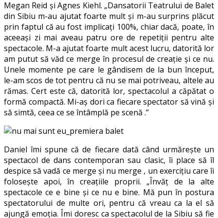
Megan Reid și Agnes Kiehl. „Dansatorii Teatrului de Balet
din Sibiu m-au ajutat foarte mult și m-au surprins plăcut
prin faptul că au fost implicați 100%, chiar dacă, poate, în
aceeași zi mai aveau patru ore de repetiții pentru alte
spectacole. M-a ajutat foarte mult acest lucru, datorită lor
am putut să văd ce merge în procesul de creație și ce nu.
Unele momente pe care le gândisem de la bun început,
le-am scos de tot pentru că nu se mai potriveau, altele au
rămas. Cert este că, datorită lor, spectacolul a căpătat o
formă compactă. Mi-aș dori ca fiecare spectator să vină și
să simtă, ceea ce se întâmplă pe scenă .”
Daniel îmi spune că de fiecare dată când urmărește un
spectacol de dans contemporan sau clasic, îi place să îl
despice să vadă ce merge și nu merge , un exercițiu care îi
folosește apoi, în creațiile proprii. „Învăț de la alte
spectacole ce e bine și ce nu e bine. Mă pun în postura
spectatorului de multe ori, pentru că vreau ca la el să
ajungă emoția. Îmi doresc ca spectacolul de la Sibiu să fie