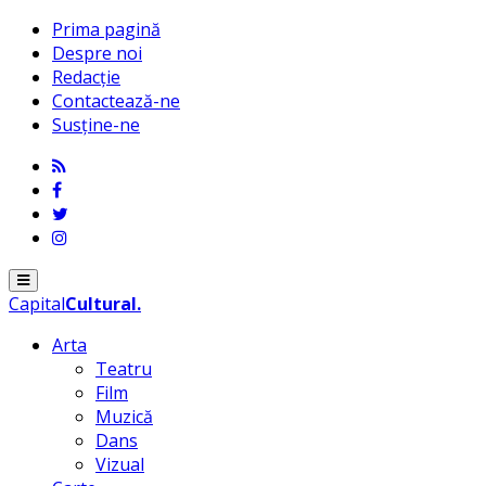
Prima pagină
Despre noi
Redacție
Contactează-ne
Susține-ne
Menu
Capital
Cultural
.
Arta
Teatru
Film
Muzică
Dans
Vizual