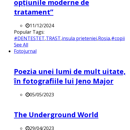
opțiunile moderne de
tratament”
11/12/2024
Popular Tags:
#DENTESTET
,
TRAST
,
insula prieteniei
,
Rosia
,
#copii
See All
Fotojurnal
Poezia unei lumi de mult uitate,
în fotografiile lui Jeno Major
05/05/2023
The Underground World
29/04/2023