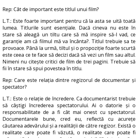
Rep: Cât de important este titlul unui film?
L.T.: Este foarte important pentru că la asta se uită toată
lumea. Titlurile sunt esenţiale. Dacă cineva nu este în
stare să aleagă un tiltu care să mă inspire să-l vad, ce
garanţie am că filmul mă va încânta?. Titlul trebuie sa te
provoace. Până la urmă, tiltul şi o propoziţie foarte scurtă
este ceea ce te face să decizi dacă să vezi un film sau altul.
Nimeni nu citeşte critici de film de trei pagini. Trebuie să
fii în stare să spui povestea în titlu.
Rep: Care este relaţia dintre regizorul de documentar şi
spectator?
L.T.: Este o relaţie de încredere. Ca documentarist trebuie
să câştigi încrederea spectatorului. Ai o datorie şi o
responsabilitate de a fi cât mai onest cu spectatorul.
Documentarele bune, cred eu, reflectă cu acureţe
căutarea adevărului şi a realităţii de către regizor. Există o
realitate care poate fi văzută, o realitate care poate fi