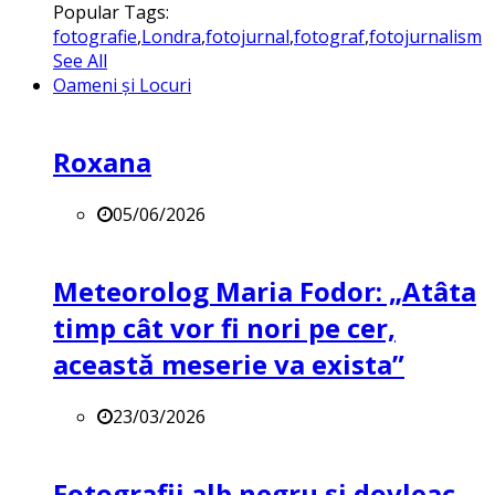
Popular Tags:
fotografie
,
Londra
,
fotojurnal
,
fotograf
,
fotojurnalism
See All
Oameni și Locuri
Roxana
05/06/2026
Meteorolog Maria Fodor: „Atâta
timp cât vor fi nori pe cer,
această meserie va exista”
23/03/2026
Fotografii alb negru și dovleac