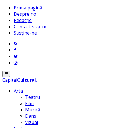
Prima pagină
Despre noi
Redacție
Contactează-ne
Susține-ne
Menu
Capital
Cultural
.
Arta
Teatru
Film
Muzică
Dans
Vizual