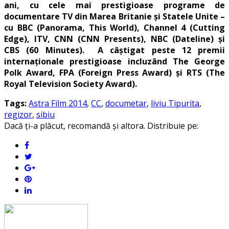
ani, cu cele mai prestigioase programe de
documentare TV din Marea Britanie și Statele Unite –
cu BBC (Panorama, This World), Channel 4 (Cutting
Edge), ITV, CNN (CNN Presents), NBC (Dateline) și
CBS (60 Minutes). A câștigat peste 12 premii
internaționale prestigioase incluzând The George
Polk Award, FPA (Foreign Press Award) și RTS (The
Royal Television Society Award).
Tags:
Astra Film 2014
,
CC
,
documetar
,
liviu Tipurita
,
regizor
,
sibiu
Dacă ți-a plăcut, recomandă și altora. Distribuie pe: