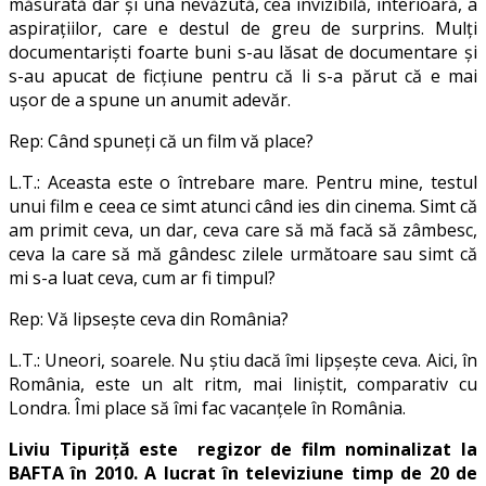
măsurată dar și una nevăzută, cea invizibilă, interioară, a
aspirațiilor, care e destul de greu de surprins. Mulți
documentariști foarte buni s-au lăsat de documentare și
s-au apucat de ficțiune pentru că li s-a părut că e mai
ușor de a spune un anumit adevăr.
Rep: Când spuneţi că un film vă place?
L.T.: Aceasta este o întrebare mare. Pentru mine, testul
unui film e ceea ce simt atunci când ies din cinema. Simt că
am primit ceva, un dar, ceva care să mă facă să zâmbesc,
ceva la care să mă gândesc zilele următoare sau simt că
mi s-a luat ceva, cum ar fi timpul?
Rep: Vă lipseşte ceva din România?
L.T.: Uneori, soarele. Nu ştiu dacă îmi lipşeşte ceva. Aici, în
România, este un alt ritm, mai liniştit, comparativ cu
Londra. Îmi place să îmi fac vacanţele în România.
Liviu Tipuriță este regizor de film nominalizat la
BAFTA în 2010. A lucrat în televiziune timp de 20 de