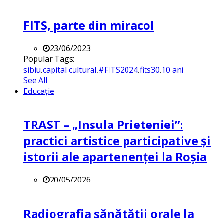
FITS, parte din miracol
23/06/2023
Popular Tags:
sibiu
,
capital cultural
,
#FITS2024
,
fits30
,
10 ani
See All
Educație
TRAST – „Insula Prieteniei”:
practici artistice participative și
istorii ale apartenenței la Roșia
20/05/2026
Radiografia sănătății orale la