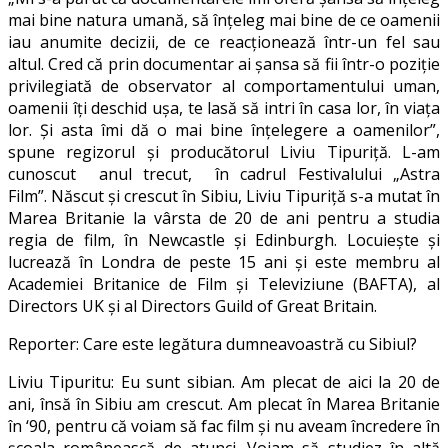
mai bine natura umană, să înțeleg mai bine de ce oamenii
iau anumite decizii, de ce reacționează într-un fel sau
altul. Cred că prin documentar ai șansa să fii într-o poziție
privilegiată de observator al comportamentului uman,
oamenii îți deschid ușa, te lasă să intri în casa lor, în viața
lor. Și asta îmi dă o mai bine înțelegere a oamenilor”,
spune regizorul și producătorul Liviu Tipuriță. L-am
cunoscut anul trecut, în cadrul Festivalului „Astra
Film”. Născut și crescut în Sibiu, Liviu Tipuriță s-a mutat în
Marea Britanie la vârsta de 20 de ani pentru a studia
regia de film, în Newcastle și Edinburgh. Locuiește și
lucrează în Londra de peste 15 ani și este membru al
Academiei Britanice de Film și Televiziune (BAFTA), al
Directors UK și al Directors Guild of Great Britain.
Reporter: Care este legătura dumneavoastră cu Sibiul?
Liviu Tipuritu: Eu sunt sibian. Am plecat de aici la 20 de
ani, însă în Sibiu am crescut. Am plecat în Marea Britanie
în ‘90, pentru că voiam să fac film și nu aveam încredere în