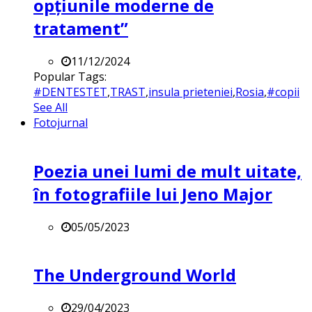
opțiunile moderne de
tratament”
11/12/2024
Popular Tags:
#DENTESTET
,
TRAST
,
insula prieteniei
,
Rosia
,
#copii
See All
Fotojurnal
Poezia unei lumi de mult uitate,
în fotografiile lui Jeno Major
05/05/2023
The Underground World
29/04/2023