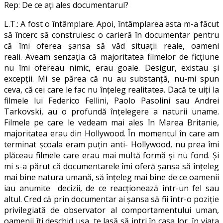
Rep: De ce aţi ales documentarul?
L.T.: A fost o întâmplare. Apoi, întâmplarea asta m-a făcut
să încerc să construiesc o carieră în documentar pentru
că îmi oferea șansa să văd situații reale, oameni
reali. Aveam senzaţia că majoritatea filmelor de ficţiune
nu îmi ofereau nimic, erau goale. Desigur, existau şi
excepţii. Mi se părea că nu au substanță, nu-mi spun
ceva, că cei care le fac nu înțeleg realitatea. Dacă te uiți la
filmele lui Federico Fellini, Paolo Pasolini sau Andrei
Tarkovski, au o profundă înțelegere a naturii uname.
Filmele pe care le vedeam mai ales în Marea Britanie,
majoritatea erau din Hollywood. În momentul în care am
terminat școala eram puțin anti- Hollywood, nu prea îmi
plăceau filmele care erau mai multă formă și nu fond. Și
mi s-a părut că documentarele îmi oferă șansa să înţeleg
mai bine natura umană, să înțeleg mai bine de ce oamenii
iau anumite decizii, de ce reacționează într-un fel sau
altul. Cred că prin documentar ai șansa să fii într-o poziție
privilegiată de observator al comportamentului uman,
oamenii îți deschid ușa, te lasă să intri în casa lor, în viața