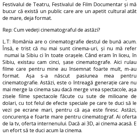
Festivalul de Teatru, Festivalul de Film Documentar şi mă
bucur că există un public care are un apetit cultural atât
de mare, deja format.
Rep: Cum vedeţi cinematograful de astăzi?
L.T: România are o cinematografie destul de bună acum.
Însă, e trist că nu mai sunt cinema-uri, și nu mă refer
numai la Sibiu ci în toate orașele. Când eram în liceu, în
Sibiu, existau cam cinci, şase cinematografe. Aici rulau
filme care pentru mine au însemnat foarte mult, m-au
format. Aşa s-a născut pasiunea mea pentru
cinematografie. Astăzi, este o întreagă generaţie care nu
mai merge la cinema sau dacă merge vrea spectacole, așa
zisele filme spectacole făcute cu sute de milioane de
dolari, cu tot felul de efecte speciale pe care te duci să le
vezi pe ecrane mari, pentru că așa este firesc. Astăzi,
concurenţa e foarte mare pentru cinematograf. Ai oferta
de la tv, oferta internenului. Dacă ai 3D, ai cinema acasă. E
un efort să te duci acum la cinema.