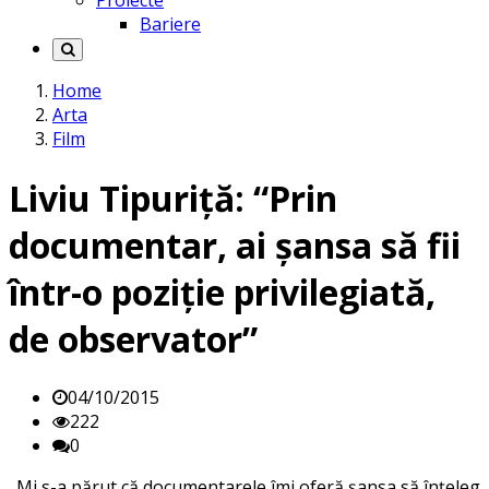
Proiecte
Bariere
Home
Arta
Film
Liviu Tipuriță: “Prin
documentar, ai şansa să fii
într-o poziţie privilegiată,
de observator”
04/10/2015
222
0
„Mi s-a părut că documentarele îmi oferă șansa să înţeleg