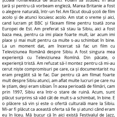
școala românească de atunci. Voiam să studiez în altă
țară și pentru că vorbeam engleză, Marea Britanie a fost
o alegere naturală, într-un fel. Am făcut două școli de film
acolo și de atunci locuiesc acolo. Am stat o vreme și aici,
cand lucram pt BBC și făceam filme pentru toată zona
Europei de Est. Am preferat să stau la Sibiu, aici a fost
baza mea, pentru ca imi place foarte mult, iar acum imi
place și mai mult pentru ca multe s-au schimbat în bine.
La un moment dat, am încercat să fac un film cu
Televiziunea Română despre Sibiu. A fost singura mea
experiență cu Televiziunea Romînă. Din păcate, o
experienţă tristă. Am refuzat să-l montez pentru că mi-au
cerut nişte compromisuri pe care, ca şi documentarist nu
eram pregătit să le fac. Dar pentru că am filmat foarte
mult despre Sibiu atunci, am aflat multe lucruri pe care nu
le știam, deși eram sibian. În acea perioadă de filmări, cam
prin 1997, Sibiu era într-o stare de ruină. Acum, sunt
plăcut surprins să văd cât de mult s-a schimbat, în bine. E
o plăcere să vin şi este o ofertă culturală mare la Sibiu.
Mi-ar fi plăcut ca această oferta să fie şi atunci când eram
eu în liceu. Mă bucur că în aici există Festivalul de Jazz,