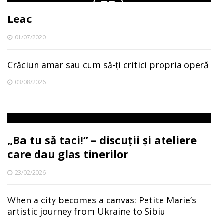
Leac
01/07/2020
Crăciun amar sau cum să-ți critici propria operă
03/08/2026
„Ba tu să taci!” – discuții și ateliere
care dau glas tinerilor
23/02/2026
When a city becomes a canvas: Petite Marie’s
artistic journey from Ukraine to Sibiu