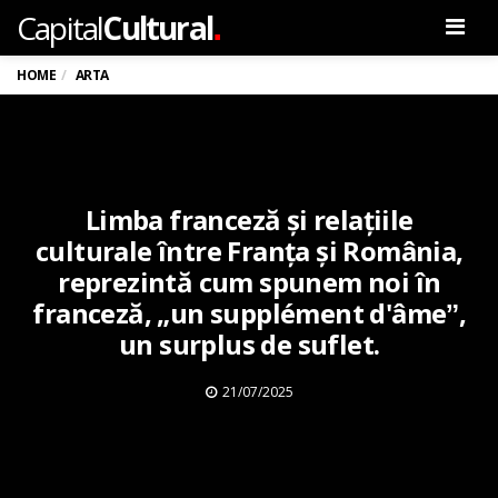
.
Capital
Cultural
Men
HOME
ARTA
Limba franceză și relațiile
culturale între Franța și România,
reprezintă cum spunem noi în
franceză, „un supplément d'âmeˮ,
un surplus de suflet.
21/07/2025