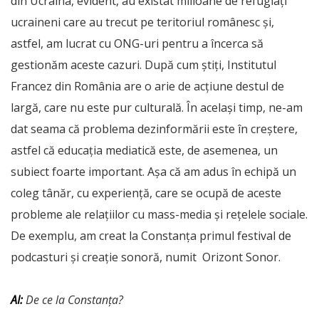
din Ucraina, evident, au existat milioane de refugiați
ucraineni care au trecut pe teritoriul românesc și,
astfel, am lucrat cu ONG-uri pentru a încerca să
gestionăm aceste cazuri. După cum știți, Institutul
Francez din România are o arie de acțiune destul de
largă, care nu este pur culturală. În același timp, ne-am
dat seama că problema dezinformării este în creștere,
astfel că educația mediatică este, de asemenea, un
subiect foarte important. Așa că am adus în echipă un
coleg tânăr, cu experiență, care se ocupă de aceste
probleme ale relațiilor cu mass-media și rețelele sociale.
De exemplu, am creat la Constanța primul festival de
podcasturi și creație sonoră, numit Orizont Sonor.
AI:
De ce la Constanța?