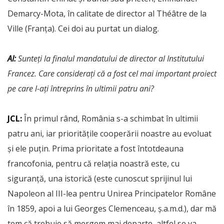
Demarcy-Mota, în calitate de director al Théâtre de la
Ville (Franța). Cei doi au purtat un dialog.
AI:
Sunteți la finalul mandatului de director al Institutului
Francez. Care considerați că a fost cel mai important proiect
pe care l-ați întreprins în ultimii patru ani?
JCL:
În primul rând, România s-a schimbat în ultimii
patru ani, iar prioritățile cooperării noastre au evoluat
și ele puțin. Prima prioritate a fost întotdeauna
francofonia, pentru că relația noastră este, cu
siguranță, una istorică (este cunoscut sprijinul lui
Napoleon al III-lea pentru Unirea Principatelor Române
în 1859, apoi a lui Georges Clemenceau, ș.a.m.d.), dar mă
tem că trebuie să mergem mai departe, altfel se va