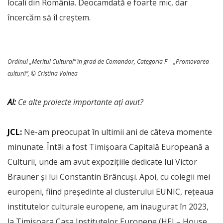
locali din România. Deocamdată e foarte mic, dar
încercăm să îl creștem.
Ordinul „Meritul Cultural” în grad de Comandor, Categoria F – „Promovarea
culturii”, © Cristina Voinea
AI:
Ce alte proiecte importante ați avut?
JCL:
Ne-am preocupat în ultimii ani de câteva momente
minunate. Întâi a fost Timișoara Capitală Europeană a
Culturii, unde am avut expozițiile dedicate lui Victor
Brauner și lui Constantin Brâncuși. Apoi, cu colegii mei
europeni, fiind președinte al clusterului EUNIC, rețeaua
institutelor culturale europene, am inaugurat în 2023,
la Timișoara Casa Institutelor Europene (HEI – House