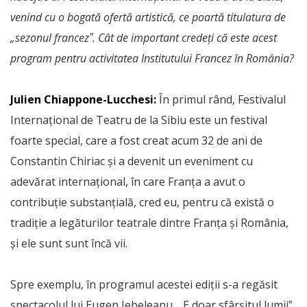
venind cu o bogată ofertă artistică, ce poartă titulatura de
„sezonul francezˮ. Cât de important credeți că este acest
program pentru activitatea Institutului Francez în România?
Julien Chiappone-Lucchesi:
În primul rând, Festivalul
Internațional de Teatru de la Sibiu este un festival
foarte special, care a fost creat acum 32 de ani de
Constantin Chiriac și a devenit un eveniment cu
adevărat internațional, în care Franța a avut o
contribuție substanțială, cred eu, pentru că există o
tradiție a legăturilor teatrale dintre Franța și România,
și ele sunt sunt încă vii.
Spre exemplu, în programul acestei ediții s-a regăsit
spectacolul lui Eugen Jebeleanu, „E doar sfârșitul lumiiˮ.