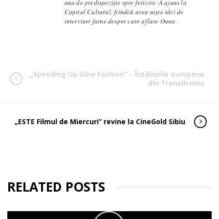
una de predispoziție spre fericire. A ajuns la
Capital Cultural, fiindcă avea niște idei de
interviuri faine despre care aflase Oana.
„Speeding Up Slow Fashion” – Întâlnirile europene
din Transilvania
„ESTE Filmul de Miercuri” revine la CineGold Sibiu
RELATED POSTS