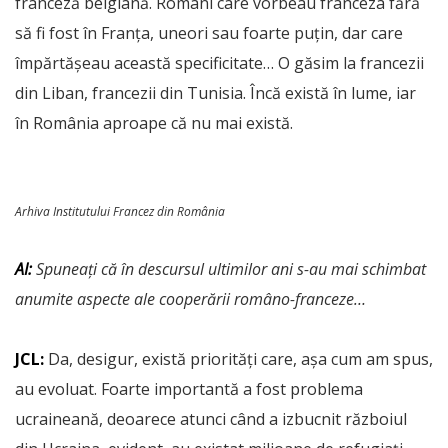
franceză belgiană. Români care vorbeau franceza fără
să fi fost în Franța, uneori sau foarte puțin, dar care
împărtășeau această specificitate… O găsim la francezii
din Liban, francezii din Tunisia. Încă există în lume, iar
în România aproape că nu mai există.
Arhiva Institutului Francez din România
AI:
Spuneați că în descursul ultimilor ani s-au mai schimbat
anumite aspecte ale cooperării româno-franceze…
JCL:
Da, desigur, există priorități care, așa cum am spus,
au evoluat. Foarte importantă a fost problema
ucraineană, deoarece atunci când a izbucnit războiul