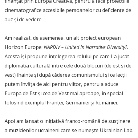
finanțat prin Europa Creativă, pentru a face proiecțiile
cinematografice accesibile persoanelor cu deficiențe de
auz și de vedere.
Am realizat, de asemenea, un alt proiect european
Horizon Europe:
NARDIV – United in Narrative Diversity?.
Acesta își propune înțelegerea rolului pe care l-a jucat
diplomația culturală între cele două blocuri (de est și de
vest) înainte și după căderea comunismului și ce lecții
putem învăța de aici pentru viitor, pentru a aduce
Europa de Est și cea de Vest mai aproape, în special
folosind exemplul Franței, Germaniei și României.
Apoi am lansat o inițiativă franco-română de susținere
a muzicienilor ucraineni care se numește Ukrainian Lab.