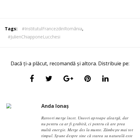
Tags:
#InstitutulFrancezdinRomânia
,
#JulienChiapponeLucchesi
Dacă ți-a plăcut, recomandă și altora. Distribuie pe:
Anda Ionaș
Rareori merge încet. Uneori aproape aleargă, dar
nu pentru ca ar fi grabită, ci pentru că are prea
multă energie. Merge des la munte. Zâmbește mai tot
timpul. Spune despre sine că starea sa naturală este