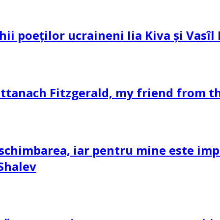
hii poeților ucraineni Iia Kiva și Vasî
ttanach Fitzgerald, my friend from th
schimbarea, iar pentru mine este impor
 Shalev