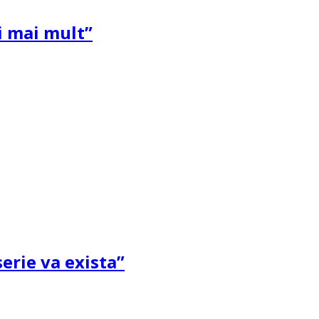
și mai mult”
erie va exista”