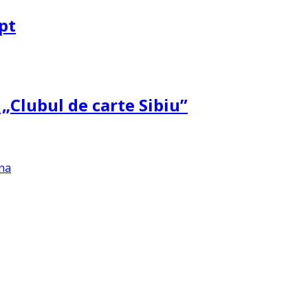
pt
 „Clubul de carte Sibiu”
na