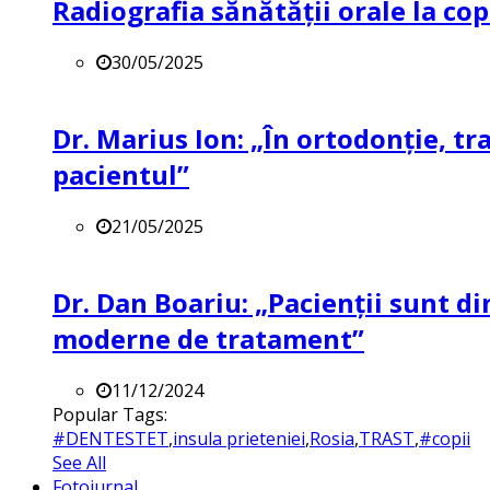
Radiografia sănătății orale la co
30/05/2025
Dr. Marius Ion: „În ortodonție, t
pacientul”
21/05/2025
Dr. Dan Boariu: „Pacienții sunt di
moderne de tratament”
11/12/2024
Popular Tags:
#DENTESTET
,
insula prieteniei
,
Rosia
,
TRAST
,
#copii
See All
Fotojurnal