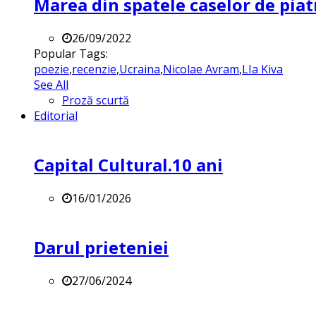
Marea din spatele caselor de pia
26/09/2022
Popular Tags:
poezie
,
recenzie
,
Ucraina
,
Nicolae Avram
,
LIa Kiva
See All
Proză scurtă
Editorial
Capital Cultural.10 ani
16/01/2026
Darul prieteniei
27/06/2024