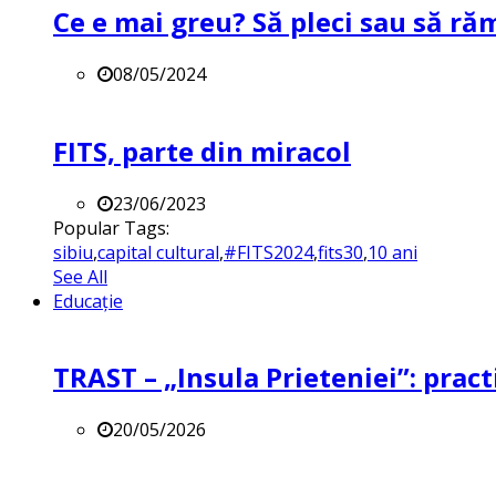
Ce e mai greu? Să pleci sau să ră
08/05/2024
FITS, parte din miracol
23/06/2023
Popular Tags:
sibiu
,
capital cultural
,
#FITS2024
,
fits30
,
10 ani
See All
Educație
TRAST – „Insula Prieteniei”: practi
20/05/2026