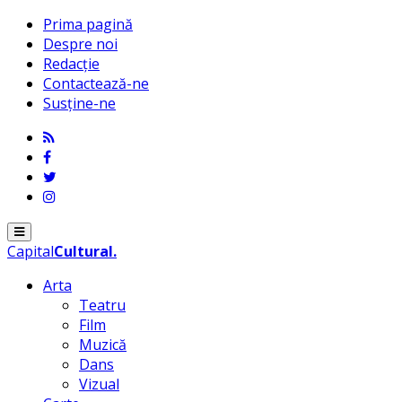
Prima pagină
Despre noi
Redacție
Contactează-ne
Susține-ne
Menu
Capital
Cultural
.
Arta
Teatru
Film
Muzică
Dans
Vizual