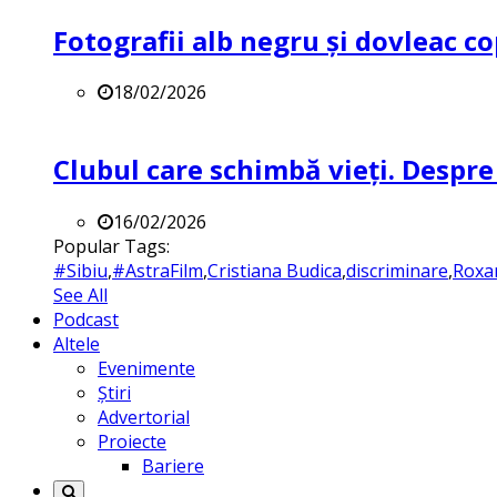
Fotografii alb negru și dovleac co
18/02/2026
Clubul care schimbă vieți. Despre
16/02/2026
Popular Tags:
#Sibiu
,
#AstraFilm
,
Cristiana Budica
,
discriminare
,
Roxa
See All
Podcast
Altele
Evenimente
Știri
Advertorial
Proiecte
Bariere