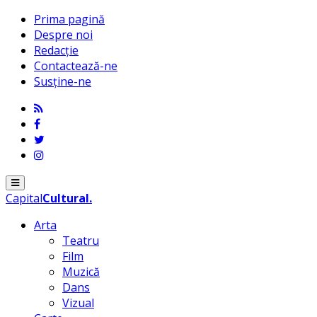
Prima pagină
Despre noi
Redacție
Contactează-ne
Susține-ne
Menu
Capital
Cultural
.
Arta
Teatru
Film
Muzică
Dans
Vizual