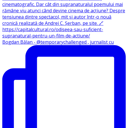
Bogdan Bălan - @temporarychallenged , jurnalist cu