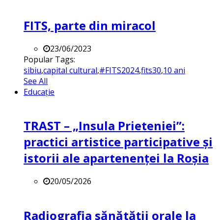
FITS, parte din miracol
23/06/2023
Popular Tags:
sibiu
,
capital cultural
,
#FITS2024
,
fits30
,
10 ani
See All
Educație
TRAST – „Insula Prieteniei”:
practici artistice participative și
istorii ale apartenenței la Roșia
20/05/2026
Radiografia sănătății orale la