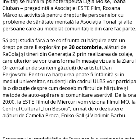
invitați se numără psihoterapeuta Ligia Moise, Ioana
Ciuban – președintă a Asociației ESTE Film, Roxana
Mărcoiu, activitstă pentru drepturile persoanelor cu
probleme de sănătate mentală la Asociația Tonal și alte
persoane care au modelat comunitățile din care fac parte.
Să poți studia fără a te confrunta cu hărțuire este un
drept pe care îl explorăm pe
30 octombrie
, alături de
RaColaj și tineri din Generația Z prin realizarea de colaje,
care ulterior se vor transforma în mesaje vizuale la Ziarul
Orizontal unde suntem găzduiți de artistul Dan
Perjovschi. Pentru că hărțuirea poate fi întâlnită și în
mediul universitar, studenții din cadrul ULBS vor participa
la o discuție despre cum deosebim flirtul de hărțuire și
metode de auto-apărare și comunicare asertivă. De la ora
20:00, la ESTE Filmul de Miercuri vom viziona filmul MO, la
Centrul Cultural „Ion Besoiu”, urmat de o dezbatere
alături de Camelia Proca, Eniko Gall și Vladimir Barbu.