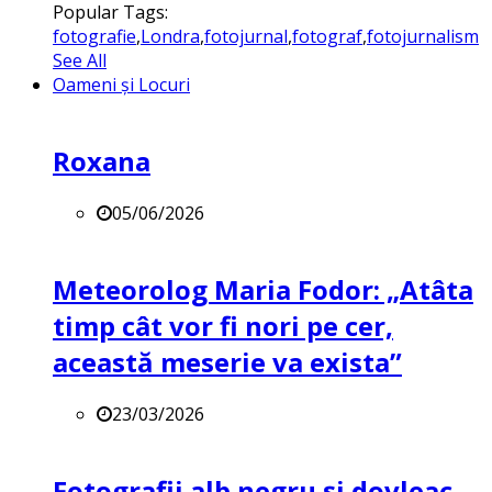
Popular Tags:
fotografie
,
Londra
,
fotojurnal
,
fotograf
,
fotojurnalism
See All
Oameni și Locuri
Roxana
05/06/2026
Meteorolog Maria Fodor: „Atâta
timp cât vor fi nori pe cer,
această meserie va exista”
23/03/2026
Fotografii alb negru și dovleac