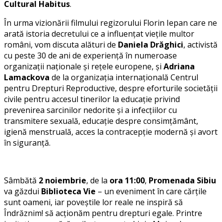
Cultural Habitus
.
În urma vizionării filmului regizorului Florin Iepan care ne
arată istoria decretului ce a influențat viețile multor
români, vom discuta alături de
Daniela Drăghici
, activistă
cu peste 30 de ani de experiență în numeroase
organizații naționale și rețele europene, și
Adriana
Lamackova
de la organizația internațională Centrul
pentru Drepturi Reproductive, despre eforturile societății
civile pentru accesul tinerilor la educație privind
prevenirea sarcinilor nedorite și a infecțiilor cu
transmitere sexuală, educație despre consimțământ,
igienă menstruală, acces la contracepție modernă și avort
în siguranță.
Sâmbătă
2 noiembrie
, de la
ora 11:00
,
Promenada Sibiu
va găzdui
Biblioteca Vie
– un eveniment în care cărțile
sunt oameni, iar poveștile lor reale ne inspiră să
Îndrăznim! să acționăm pentru drepturi egale. Printre