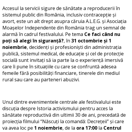
Accesul la servicii sigure de sănătate a reproducerii în
sistemul public din România, inclusiv contracepție și
avort, este un alt drept asupra căruia A.L.E.G. și Asociația
Moașelor Independente din România trag un semnal de
alarmă în cadrul festivalului. Pe tema
Ce faci când nu
poți să alegi în siguranță?
, în
31 octombrie și 1
noiembrie
, decidenți și profesioniști din administrația
publică, sistemul medical, de educație și cel de protecție
socială sunt invitați să ia parte la o experiență imersivă
care îi pune în situațiile cu care se confruntă adesea
femeile fără posibilități financiare, tinerele din mediul
rural sau care au parteneri abuzivi.
Unul dintre evenimentele centrale ale festivalului este
discuția despre Istoria activismului pentru acces la
sănătate reproductivă din ultimii 30 de ani, precedată de
proiecția filmului “Născuți la comandă: Decrețeii” și care
va avea loc pe
1 noiembrie
, de la
ora 17:00
la
Centrul