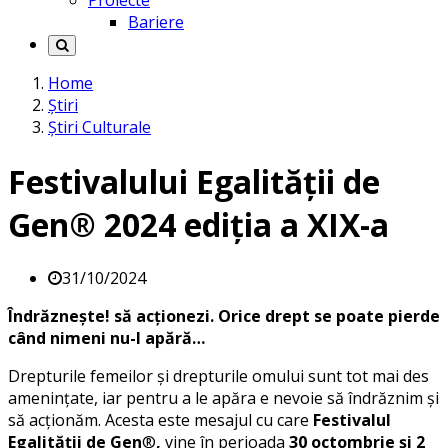
Proiecte
Bariere
Home
Știri
Știri Culturale
Festivalului Egalității de
Gen® 2024 ediția a XIX-a
31/10/2024
Îndrăznește! să acționezi. Orice drept se poate pierde
când nimeni nu-l apără…
Drepturile femeilor și drepturile omului sunt tot mai des
amenințate, iar pentru a le apăra e nevoie să îndrăznim și
să acționăm. Acesta este mesajul cu care
Festivalul
Egalității de Gen
®
,
vine în perioada
30 octombrie și 2