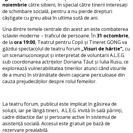
noiembrie
către sibieni, în special către tinerii interesați
de schimbare socială, pentru a nu pierde drepturi
câștigate cu greu abia în ultima sută de ani.
Una dintre temele centrale din acest an este combaterea
sclaviei moderne – traficul de persoane. În
31 octombrie
,
de la
ora 19:00
, Teatrul pentru Copii și Tineret GONG va
găzdui spectacolul de teatru forum
„Visuri de hârtie”,
cu
un scenariuconceput și interpretat de voluntarii A.L.E.G.
sub coordonarea actrițelor Doriana Tăut și Iulia Rusu, ce
explorează vulnerabilitatea tinerilor atunci când visurile
de a munci în străinătate devin capcane periculoase din
cauza prejudecăților despre rolul femeilor.
La teatru forum, publicul este implicat în găsirea de
soluții, iar pe lângă tineri, A.L.E.G. invită în sală părinți,
cadre didactice dar și persoane active în sistemul de
asistență socială. Accesul este gratuit pe bază de
rezervare prealabilă.