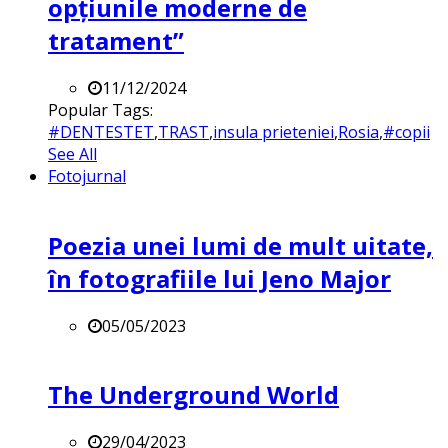
opțiunile moderne de
tratament”
11/12/2024
Popular Tags:
#DENTESTET
,
TRAST
,
insula prieteniei
,
Rosia
,
#copii
See All
Fotojurnal
Poezia unei lumi de mult uitate,
în fotografiile lui Jeno Major
05/05/2023
The Underground World
29/04/2023