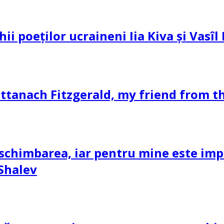
hii poeților ucraineni Iia Kiva și Vasî
ttanach Fitzgerald, my friend from th
schimbarea, iar pentru mine este impor
 Shalev