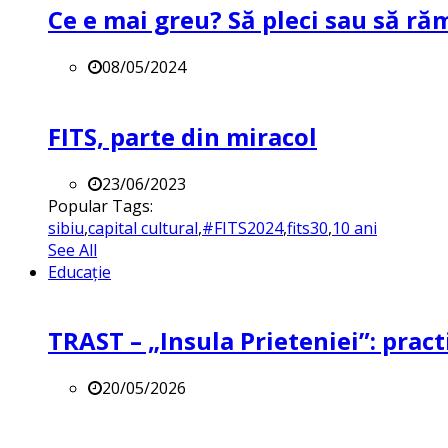
Ce e mai greu? Să pleci sau să ră
08/05/2024
FITS, parte din miracol
23/06/2023
Popular Tags:
sibiu
,
capital cultural
,
#FITS2024
,
fits30
,
10 ani
See All
Educație
TRAST – „Insula Prieteniei”: practi
20/05/2026