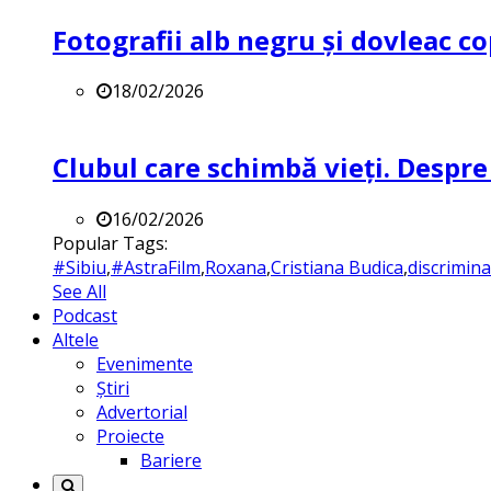
Fotografii alb negru și dovleac co
18/02/2026
Clubul care schimbă vieți. Despre
16/02/2026
Popular Tags:
#Sibiu
,
#AstraFilm
,
Roxana
,
Cristiana Budica
,
discrimin
See All
Podcast
Altele
Evenimente
Știri
Advertorial
Proiecte
Bariere