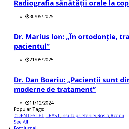
Radiografia sănătății orale la co
30/05/2025
Dr. Marius Ion: „În ortodonție, t
pacientul”
21/05/2025
Dr. Dan Boariu: „Pacienții sunt di
moderne de tratament”
11/12/2024
Popular Tags:
#DENTESTET
,
TRAST
,
insula prieteniei
,
Rosia
,
#copii
See All
Fotojurnal