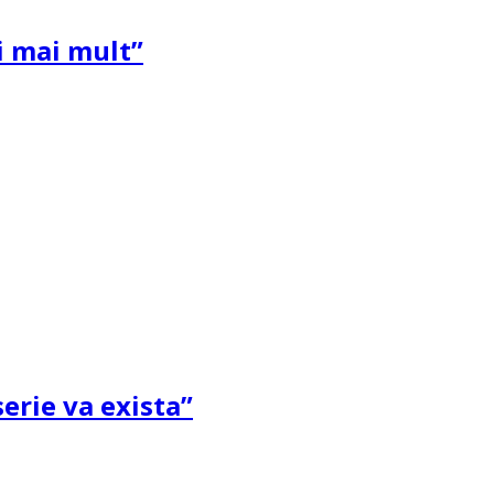
și mai mult”
erie va exista”