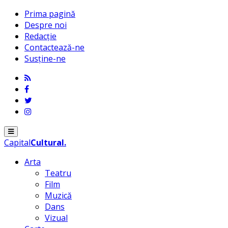
Prima pagină
Despre noi
Redacție
Contactează-ne
Susține-ne
Menu
Capital
Cultural
.
Arta
Teatru
Film
Muzică
Dans
Vizual