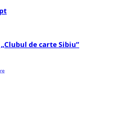
pt
 „Clubul de carte Sibiu”
are