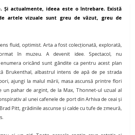
. Și actualmente, ideea este o întrebare. Există
nde artele vizuale sunt greu de văzut, greu de
sens fluid, optimist. Arta a fost colecționată, explorată,
sformat în muzeu. A devenit idee. Spectacol, nu
ot enumera oricând sunt gândite ca pentru acest plan
ecă Brukenthal, albastrul intens de apă de pe strada
ri, ajungi la malul mării, masa ascunsă printre flori
e un pahar de argint, de la Max, Thonnet-ul uzual al
nspirativ al unei cafenele de port din Arhiva de ceai și
 Brad Pitt, grădinile ascunse și calde cu tufe de zmeură,
s.