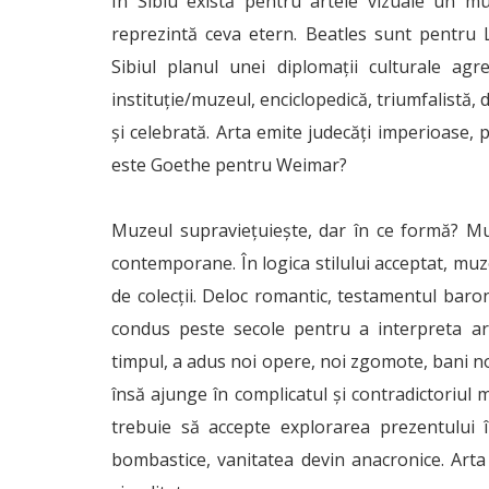
În Sibiu există pentru artele vizuale un mu
reprezintă ceva etern. Beatles sunt pentru
Sibiul planul unei diplomații culturale agre
instituție/muzeul, enciclopedică, triumfalistă,
și celebrată. Arta emite judecăți imperioase, 
este Goethe pentru Weimar?
Muzeul supraviețuiește, dar în ce formă? M
contemporane. În logica stilului acceptat, muz
de colecții. Deloc romantic, testamentul baro
condus peste secole pentru a interpreta arhe
timpul, a adus noi opere, noi zgomote, bani noi
însă ajunge în complicatul și contradictoriul
trebuie să accepte explorarea prezentului î
bombastice, vanitatea devin anacronice. Arta 