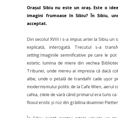
Orașul Sibiu nu este un oraș. Este o idee
imagini frumoase în Sibiu? În Sibiu, u
acceptat.
Din secolul XVIII i s-a impus artei la Sibiu un 
explicată, interogată. Trecutul s-a tran
setting
. Imaginile semnificative pe care le p
estetic: lumina de miere din vechea Bibliot
Tribunei, unde mereu ai impresia că dacă cobo
albe, unde o petală de trandafir cade ușor p
modernismului politic de la Cafe Wien, aerul co
cafea, zilele de vară când primarul era tuns ca
floxul erotic și roz din grădina doamnei Pietter