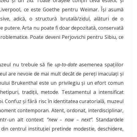
zeu și un zid. Toate orașele conțin ceva estetic și
 Liverpool, ce este Goethe pentru Weimar. Își asumă
sive, adică, o structură brutală/zidul, alături de o
 de putere. Arta nu poate fi doar depozitată, conservată
problematice. Poate deveni Perjovschi pentru Sibiu, ce
uzeul nu trebuie să fie
up-to-date
asemenea spațiilor
eul are nevoie de mai mult decât de pereți imaculați și
nului Brukenthal este un privilegiu și un efort comun
tipuri, tradiții, metode. Testamentul a intensificat
. Confuz și fără risc în identitatea curatorială, muzeul
 moment contemporan. Atent, ordonat, interdisciplinar,
ntr-un alt context:
”new – now – next”
. Standardele
din centrul instituției pretinde modestie, deschidere,