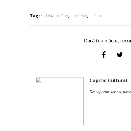
Tags:
Liviana Dan
,
reflecții
,
sibiu
Dacă ți-a plăcut, reco
Capital Cultural
Descoperim, scriem, pove