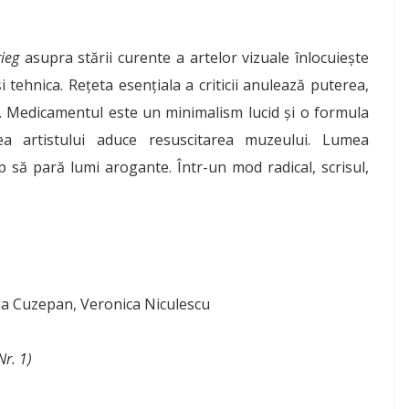
rieg
asupra stării curente a artelor vizuale înlocuiește
tehnica. Rețeta esențiala a criticii anulează puterea,
inice. Medicamentul este un minimalism lucid și o formula
ea artistului aduce resuscitarea muzeului. Lumea
p să pară lumi arogante. Într-un mod radical, scrisul,
iela Cuzepan, Veronica Niculescu
Nr. 1)