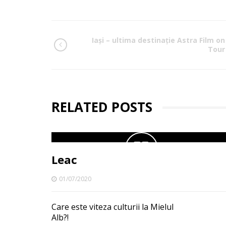
Iaşi – ultima destinaţie Astra Film on
Tour
RELATED POSTS
Leac
01/07/2020
Care este viteza culturii la Mielul
Alb?!