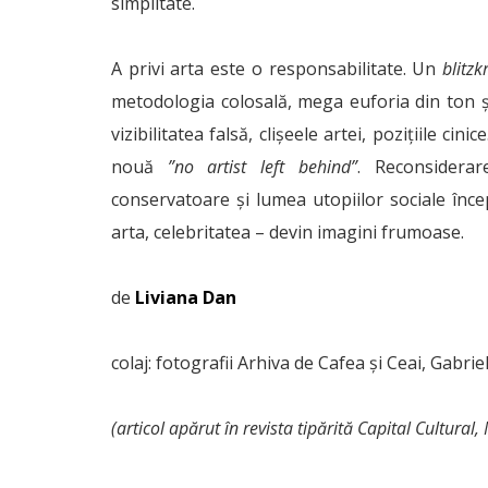
simplitate.
A privi arta este o responsabilitate. Un
blitzk
metodologia colosală, mega euforia din ton și 
vizibilitatea falsă, clișeele artei, pozițiile c
nouă
”no artist left behind”
. Reconsiderar
conservatoare și lumea utopiilor sociale înce
arta, celebritatea – devin imagini frumoase.
de
Liviana Dan
colaj: fotografii Arhiva de Cafea și Ceai, Gabr
(articol apărut în revista tipărită Capital Cultural, 