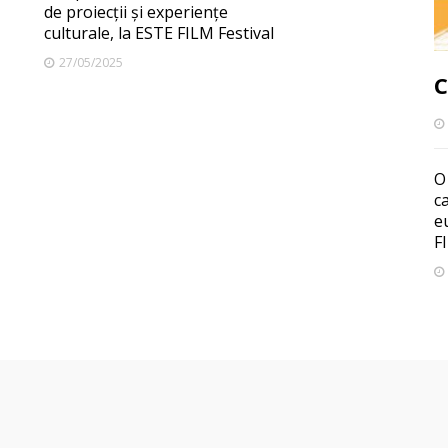
de proiecții și experiențe
culturale, la ESTE FILM Festival
27/05/2025
C
O
c
e
F