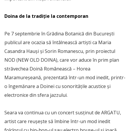
Doina de la tradiție la contemporan
Pe 7 septembrie în Grădina Botanică din București
publicul are ocazia să întâlnească artiști ca Maria
Casandra Hauși și Sorin Romanescu, prin proiectul
NOD (NEW OLD DOINA), care vor aduce în prim plan
străvechea Doină Românească – Horea
Maramureșeană, prezentată într-un mod inedit, printr-
o îngemănare a Doinei cu sonoritățile acustice și
electronice din sfera jazzului.
Seara va continua cu un concert susținut de ARGATU,
artist care reușește să îmbine într-un mod inedit
folclorul cu hip-hop-ul sau electro house-ul și joacă