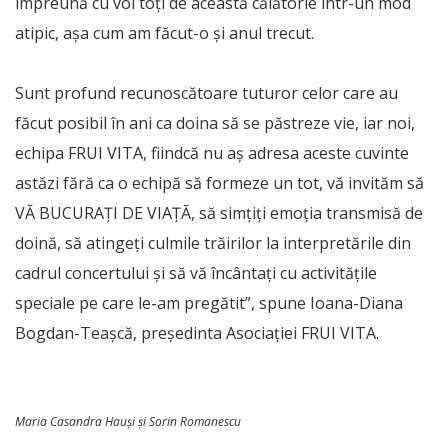
împreună cu voi toți de această călătorie într-un mod
atipic, așa cum am făcut-o și anul trecut.
Sunt profund recunoscătoare tuturor celor care au
făcut posibil în ani ca doina să se păstreze vie, iar noi,
echipa FRUI VITA, fiindcă nu aș adresa aceste cuvinte
astăzi fără ca o echipă să formeze un tot, vă invităm să
VĂ BUCURAȚI DE VIAȚĂ, să simțiți emoția transmisă de
doină, să atingeți culmile trăirilor la interpretările din
cadrul concertului și să vă încântați cu activitățile
speciale pe care le-am pregătit”, spune Ioana-Diana
Bogdan-Teașcă, președinta Asociației FRUI VITA.
Maria Casandra Hauși și Sorin Romanescu