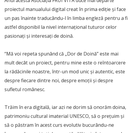
Anul acesta Asociația FRUI VITA duce mai departe
proiectul manualului digital creat în prima ediție și face
un pas înainte traducându-l în limba engleză pentru a fi
astfel disponibil la nivel internațional tuturor celor
pasionați și interesați de doină.
“Mă voi repeta spunând că „Dor de Doină” este mai
mult decât un proiect, pentru mine este o reîntoarcere
la rădăcinile noastre, într-un mod unic și autentic, este
despre fiecare dintre noi, despre emoții și despre
sufletul românesc.
Trăim în era digitală, iar azi ne dorim să onorăm doina,
patrimoniu cultural imaterial UNESCO, să o prețuim și
să o păstram în acest curs evolutiv bucurându-ne