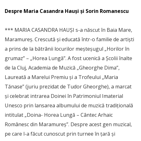
Despre Maria Casandra Hauși și Sorin Romanescu
*** MARIA CASANDRA HAUȘI s-a născut în Baia Mare,
Maramureş. Crescută și educată într-o familie de artiști
a prins de la bătrânii locurilor meşteşugul „Horilor în
grumaz” – „Horea Lungă”. A fost ucenică a Școlii înalte
de la Cluj, Academia de Muzică „Gheorghe Dima”,
Laureată a Marelui Premiu şi a Trofeului „Maria
Tănase” (juriu prezidat de Tudor Gheorghe), a marcat
și celebrat intrarea Doinei în Patrimoniul Imaterial
Unesco prin lansarea albumului de muzică tradiţională
intitulat „Doina- Horea Lungă – Cântec Arhaic
Românesc din Maramureş”. Despre acest gen muzical,
pe care l-a făcut cunoscut prin turnee în țară și