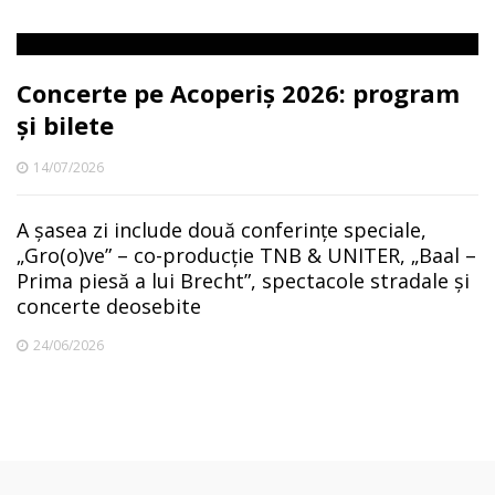
Concerte pe Acoperiș 2026: program
și bilete
14/07/2026
A șasea zi include două conferințe speciale,
„Gro(o)ve” – co-producție TNB & UNITER, „Baal –
Prima piesă a lui Brecht”, spectacole stradale și
concerte deosebite
24/06/2026