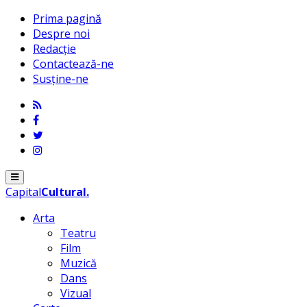
Prima pagină
Despre noi
Redacție
Contactează-ne
Susține-ne
Menu
Capital
Cultural
.
Arta
Teatru
Film
Muzică
Dans
Vizual