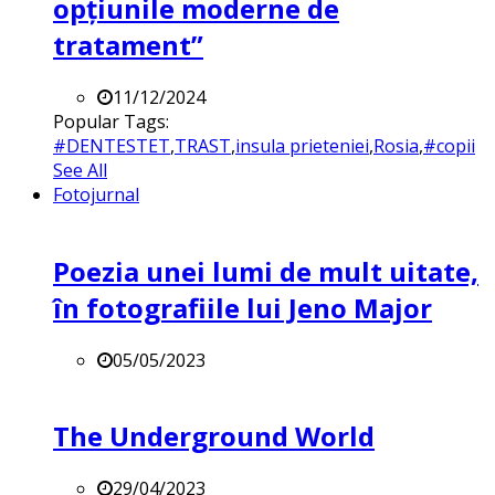
opțiunile moderne de
tratament”
11/12/2024
Popular Tags:
#DENTESTET
,
TRAST
,
insula prieteniei
,
Rosia
,
#copii
See All
Fotojurnal
Poezia unei lumi de mult uitate,
în fotografiile lui Jeno Major
05/05/2023
The Underground World
29/04/2023