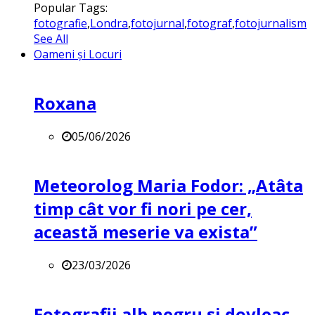
Popular Tags:
fotografie
,
Londra
,
fotojurnal
,
fotograf
,
fotojurnalism
See All
Oameni și Locuri
Roxana
05/06/2026
Meteorolog Maria Fodor: „Atâta
timp cât vor fi nori pe cer,
această meserie va exista”
23/03/2026
Fotografii alb negru și dovleac