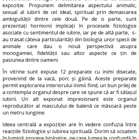
expoziție. Propunem delimitarea aspectului animalic,
sexual al iubirii de cel ideal, spiritual prin demascarea
ambiguităţii dintre cele două. Pe de o parte, sunt
prezentați hormonii implicați în procesele fiziologice
asociate cu sentimentul de iubire, iar pe de altă parte, s-
au trasat câteva particularități din biologia unor specii de
animale care dau o nouă perspectivă asupra
monogamiei, fidelității sau altor aspecte ce țin de
pasiunea dintre oameni.
În vitrine sunt expuse 12 preparate cu inimi disecate,
provenind de la vacă, porc și găină. Aceste preparate
permit explorarea interiorului inimii fiind, un bun prilej de
a contempla organul despre care se spune că ar fi sălașul
iubirii. Un alt exponat impresionant este organul
reproducător al masculului de balenă ce măsoară peste
un metru lungime.
Ideea centrală a expoziției are în vedere confuzia între
reacțiile fiziologice și iubirea spirituală. Dorim să scoatem
în lumină procese biologice, pe care lumea le confundă în