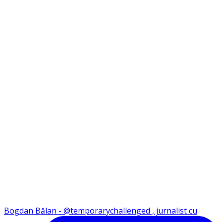
Bogdan Bălan - @temporarychallenged , jurnalist cu