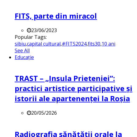
FITS, parte din miracol
23/06/2023
Popular Tags:
sibiu
,
capital cultural
,
#FITS2024
,
fits30
,
10 ani
See All
Educație
TRAST – „Insula Prieteniei”:
practici artistice participative și
istorii ale apartenenței la Roșia
20/05/2026
Radiografia sănătății orale la