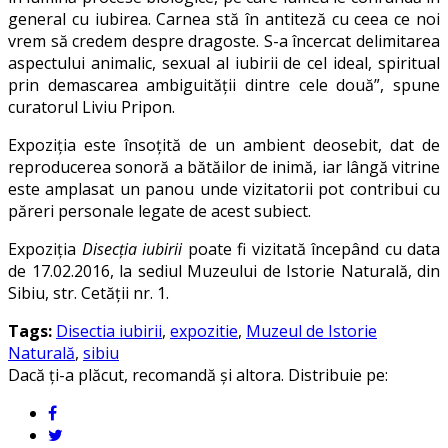
general cu iubirea. Carnea stă în antiteză cu ceea ce noi
vrem să credem despre dragoste. S-a încercat delimitarea
aspectului animalic, sexual al iubirii de cel ideal, spiritual
prin demascarea ambiguităţii dintre cele două”, spune
curatorul Liviu Pripon.
Expoziția este însoțită de un ambient deosebit, dat de
reproducerea sonoră a bătăilor de inimă, iar lângă vitrine
este amplasat un panou unde vizitatorii pot contribui cu
păreri personale legate de acest subiect.
Expoziţia
Disecţia iubirii
poate fi vizitată începând cu data
de 17.02.2016, la sediul Muzeului de Istorie Naturală, din
Sibiu, str. Cetăţii nr. 1.
Tags:
Disectia iubirii
,
expozitie
,
Muzeul de Istorie
Naturală
,
sibiu
Dacă ți-a plăcut, recomandă și altora. Distribuie pe: