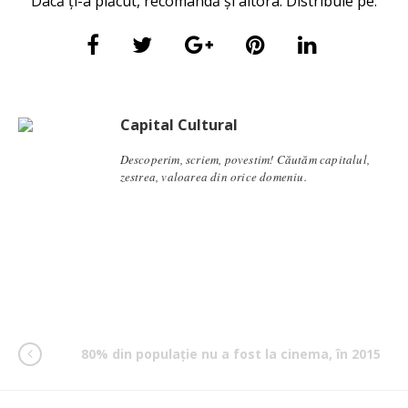
Dacă ți-a plăcut, recomandă și altora. Distribuie pe:
Capital Cultural
Descoperim, scriem, povestim! Căutăm capitalul,
zestrea, valoarea din orice domeniu.
80% din populație nu a fost la cinema, în 2015