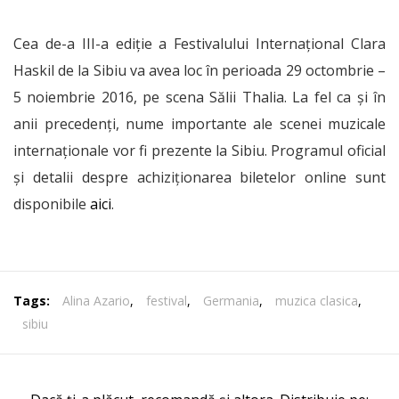
Cea de-a III-a ediție a Festivalului Internațional Clara
Haskil de la Sibiu va avea loc în perioada 29 octombrie –
5 noiembrie 2016, pe scena Sălii Thalia. La fel ca și în
anii precedenți, nume importante ale scenei muzicale
internaționale vor fi prezente la Sibiu. Programul oficial
și detalii despre achiziționarea biletelor online sunt
disponibile
aici
.
Tags:
Alina Azario
,
festival
,
Germania
,
muzica clasica
,
sibiu