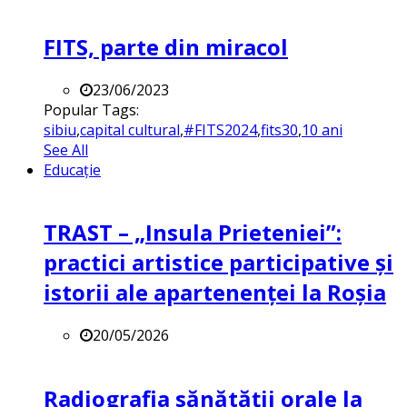
FITS, parte din miracol
23/06/2023
Popular Tags:
sibiu
,
capital cultural
,
#FITS2024
,
fits30
,
10 ani
See All
Educație
TRAST – „Insula Prieteniei”:
practici artistice participative și
istorii ale apartenenței la Roșia
20/05/2026
Radiografia sănătății orale la