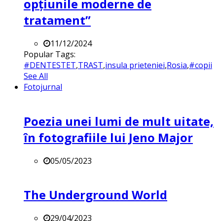
opțiunile moderne de
tratament”
11/12/2024
Popular Tags:
#DENTESTET
,
TRAST
,
insula prieteniei
,
Rosia
,
#copii
See All
Fotojurnal
Poezia unei lumi de mult uitate,
în fotografiile lui Jeno Major
05/05/2023
The Underground World
29/04/2023