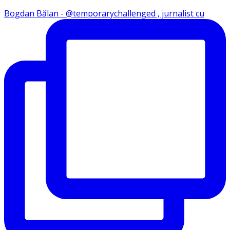
Bogdan Bălan - @temporarychallenged , jurnalist cu