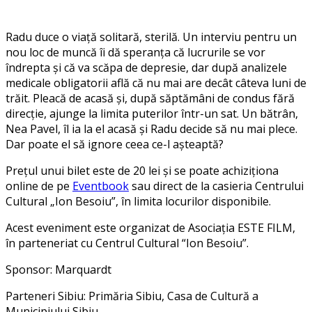
Radu duce o viaţă solitară, sterilă. Un interviu pentru un
nou loc de muncă îi dă speranţa că lucrurile se vor
îndrepta şi că va scăpa de depresie, dar după analizele
medicale obligatorii află că nu mai are decât câteva luni de
trăit. Pleacă de acasă şi, după săptămâni de condus fără
direcţie, ajunge la limita puterilor într-un sat. Un bătrân,
Nea Pavel, îl ia la el acasă şi Radu decide să nu mai plece.
Dar poate el să ignore ceea ce-l aşteaptă?
Preţul unui bilet este de 20 lei și se poate achiziționa
online de pe
Eventbook
sau direct de la casieria Centrului
Cultural „Ion Besoiu”, în limita locurilor disponibile.
Acest eveniment este organizat de Asociaţia ESTE FILM,
în parteneriat cu Centrul Cultural “Ion Besoiu”.
Sponsor: Marquardt
Parteneri Sibiu: Primăria Sibiu, Casa de Cultură a
Municipiului Sibiu.