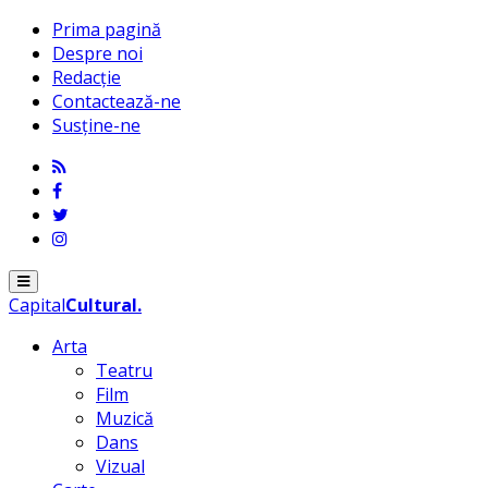
Prima pagină
Despre noi
Redacție
Contactează-ne
Susține-ne
Menu
Capital
Cultural
.
Arta
Teatru
Film
Muzică
Dans
Vizual