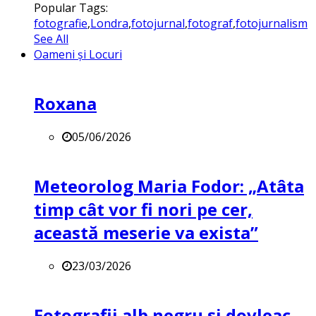
Popular Tags:
fotografie
,
Londra
,
fotojurnal
,
fotograf
,
fotojurnalism
See All
Oameni și Locuri
Roxana
05/06/2026
Meteorolog Maria Fodor: „Atâta
timp cât vor fi nori pe cer,
această meserie va exista”
23/03/2026
Fotografii alb negru și dovleac