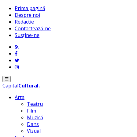
Prima pagină
Despre noi
Redacție
Contactează-ne
Susține-ne
Menu
Capital
Cultural
.
Arta
Teatru
Film
Muzică
Dans
Vizual