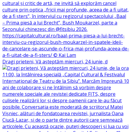
Dragi prieteni, Vă așteptăm miercuri, 24 iunie, d