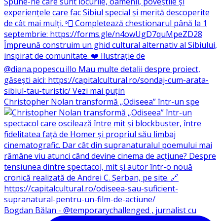
Christopher Nolan transformă „Odiseea” într-un spe
Bogdan Bălan - @temporarychallenged , jurnalist cu