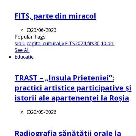
FITS, parte din miracol
23/06/2023
Popular Tags:
sibiu
,
capital cultural
,
#FITS2024
,
fits30
,
10 ani
See All
Educație
TRAST – „Insula Prieteniei”:
practici artistice participative și
istorii ale apartenenței la Roșia
20/05/2026
Radiografia sănătății orale la