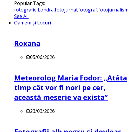
Popular Tags:
fotografie
,
Londra
,
fotojurnal
,
fotograf
,
fotojurnalism
See All
Oameni și Locuri
Roxana
05/06/2026
Meteorolog Maria Fodor: „Atâta
timp cât vor fi nori pe cer,
această meserie va exista”
23/03/2026
Fotografii alb negru și dovleac