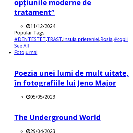
opțiunile moderne de
tratament”
11/12/2024
Popular Tags:
#DENTESTET
,
TRAST
,
insula prieteniei
,
Rosia
,
#copii
See All
Fotojurnal
Poezia unei lumi de mult uitate,
în fotografiile lui Jeno Major
05/05/2023
The Underground World
29/04/2023