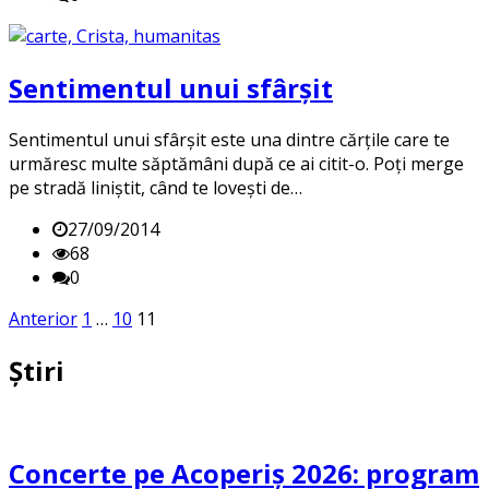
Sentimentul unui sfârșit
Sentimentul unui sfârșit este una dintre cărțile care te
urmăresc multe săptămâni după ce ai citit-o. Poți merge
pe stradă liniștit, când te lovești de…
27/09/2014
68
0
Posts
Anterior
1
…
10
11
pagination
Știri
Concerte pe Acoperiș 2026: program