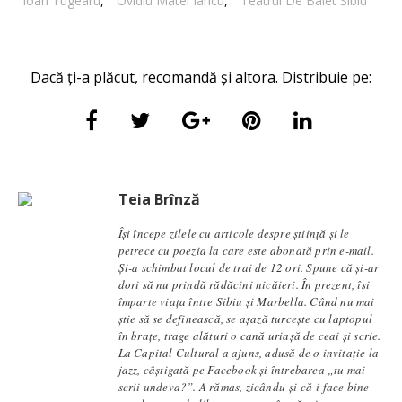
Ioan Tugearu
,
Ovidiu Matei Iancu
,
Teatrul De Balet Sibiu
Dacă ți-a plăcut, recomandă și altora. Distribuie pe:
Teia Brînză
Își începe zilele cu articole despre știință și le
petrece cu poezia la care este abonată prin e-mail.
Și-a schimbat locul de trai de 12 ori. Spune că și-ar
dori să nu prindă rădăcini nicăieri. În prezent, își
împarte viața între Sibiu și Marbella. Când nu mai
știe să se definească, se aşază turcește cu laptopul
în brațe, trage alături o cană uriașă de ceai și scrie.
La Capital Cultural a ajuns, adusă de o invitație la
jazz, câștigată pe Facebook și întrebarea „tu mai
scrii undeva?”. A rămas, zicându-și că-i face bine