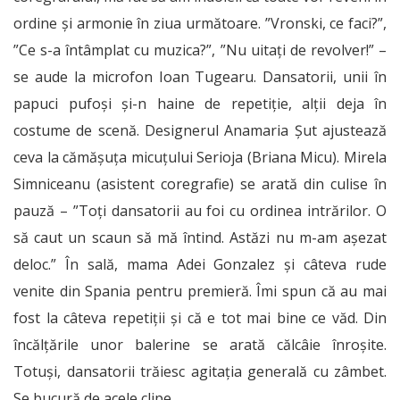
ordine și armonie în ziua următoare. ”Vronski, ce faci?”,
”Ce s-a întâmplat cu muzica?”, ”Nu uitați de revolver!” –
se aude la microfon Ioan Tugearu. Dansatorii, unii în
papuci pufoși și-n haine de repetiție, alții deja în
costume de scenă. Designerul Anamaria Șut ajustează
ceva la cămășuța micuțului Serioja (Briana Micu). Mirela
Simniceanu (asistent coregrafie) se arată din culise în
pauză – ”Toți dansatorii au foi cu ordinea intrărilor. O
să caut un scaun să mă întind. Astăzi nu m-am așezat
deloc.” În sală, mama Adei Gonzalez și câteva rude
venite din Spania pentru premieră. Îmi spun că au mai
fost la câteva repetiții și că e tot mai bine ce văd. Din
încălțările unor balerine se arată călcâie înroșite.
Totuși, dansatorii trăiesc agitația generală cu zâmbet.
Se bucură de acele clipe.