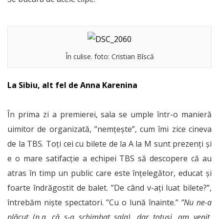
În culise. foto: Cristian Bîscă
La Sibiu, alt fel de Anna Karenina
În prima zi a premierei, sala se umple într-o manieră
uimitor de organizată, ”nemțește”, cum îmi zice cineva
de la TBS. Toți cei cu bilete de la A la M sunt prezenți și
e o mare satifacție a echipei TBS să descopere că au
atras în timp un public care este înțelegător, educat și
foarte îndrăgostit de balet. ”De când v-ați luat bilete?”,
întrebăm niște spectatori. ”Cu o lună înainte.”
”Nu ne-a
plăcut (n.a. că s-a schimbat sala), dar totuși, am venit.