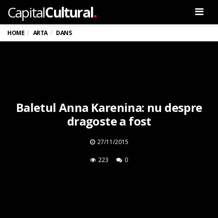
.
Capital
Cultural
Men
HOME
ARTA
DANS
Baletul Anna Karenina: nu despre
dragoste a fost
27/11/2015
223
0