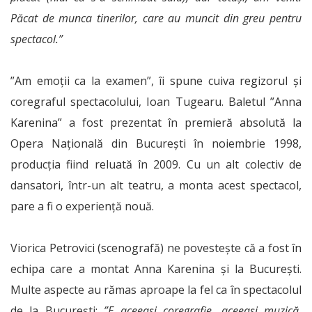
Păcat de munca tinerilor, care au muncit din greu pentru
spectacol.”
”Am emoții ca la examen”, îi spune cuiva regizorul și
coregraful spectacolului, Ioan Tugearu. Baletul ”Anna
Karenina” a fost prezentat în premieră absolută la
Opera Națională din București în noiembrie 1998,
producția fiind reluată în 2009. Cu un alt colectiv de
dansatori, într-un alt teatru, a monta acest spectacol,
pare a fi o experiență nouă.
Viorica Petrovici (scenografă) ne povestește că a fost în
echipa care a montat Anna Karenina și la București.
Multe aspecte au rămas aproape la fel ca în spectacolul
de la București:
”E aceeași coregrafie, aceeași muzică.