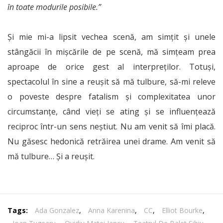
în toate modurile posibile.”
Și mie mi-a lipsit vechea scenă, am simțit și unele
stângăcii în mișcările de pe scenă, mă simțeam prea
aproape de orice gest al interpreților. Totuși,
spectacolul în sine a reușit să mă tulbure, să-mi releve
o poveste despre fatalism și complexitatea unor
circumstanțe, când vieți se ating și se influențează
reciproc într-un sens neștiut. Nu am venit să îmi placă.
Nu găsesc hedonică retrăirea unei drame. Am venit să
mă tulbure… Și a reușit.
Tags:
Ada Gonzalez
,
Anna Karenina
,
CC
,
Elliot Bourke
,