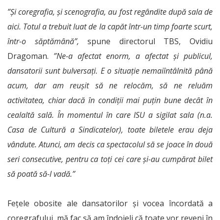
”Și coregrafia, și scenografia, au fost regândite după sala de
aici. Totul a trebuit luat de la capăt într-un timp foarte scurt,
într-o săptămână”,
spune directorul TBS, Ovidiu
Dragoman.
”Ne-a afectat enorm, a afectat și publicul,
dansatorii sunt bulversați. E o situație nemaiîntâlnită până
acum, dar am reușit să ne relocăm, să ne reluăm
activitatea, chiar dacă în condiții mai puțin bune decât în
cealaltă sală. În momentul în care ISU a sigilat sala (n.a.
Casa de Cultură a Sindicatelor), toate biletele erau deja
vândute. Atunci, am decis ca spectacolul să se joace în două
seri consecutive, pentru ca toți cei care și-au cumpărat bilet
să poată să-l vadă.”
Fețele obosite ale dansatorilor și vocea încordată a
coregrafului, mă fac să am îndoieli că toate vor reveni în