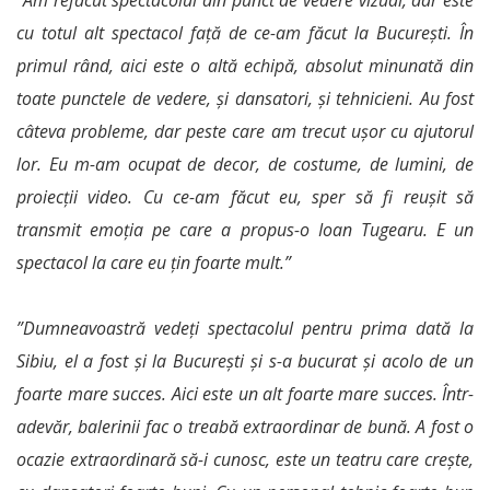
”Am refăcut spectacolul din punct de vedere vizual, dar este
cu totul alt spectacol față de ce-am făcut la București. În
primul rând, aici este o altă echipă, absolut minunată din
toate punctele de vedere, și dansatori, și tehnicieni. Au fost
câteva probleme, dar peste care am trecut ușor cu ajutorul
lor. Eu m-am ocupat de decor, de costume, de lumini, de
proiecții video. Cu ce-am făcut eu, sper să fi reușit să
transmit emoția pe care a propus-o Ioan Tugearu. E un
spectacol la care eu țin foarte mult.”
”Dumneavoastră vedeți spectacolul pentru prima dată la
Sibiu, el a fost și la București și s-a bucurat și acolo de un
foarte mare succes. Aici este un alt foarte mare succes. Într-
adevăr, balerinii fac o treabă extraordinar de bună. A fost o
ocazie extraordinară să-i cunosc, este un teatru care crește,