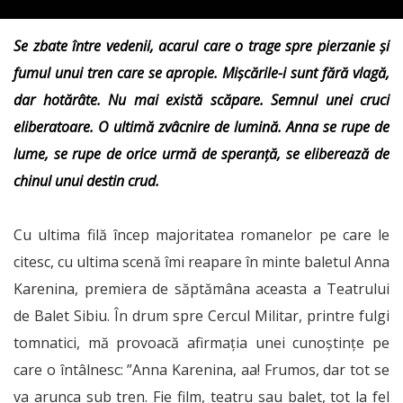
Se zbate între vedenii, acarul care o trage spre pierzanie și
fumul unui tren care se apropie. Mișcările-i sunt fără vlagă,
dar hotărâte. Nu mai există scăpare. Semnul unei cruci
eliberatoare. O ultimă zvâcnire de lumină. Anna se rupe de
lume, se rupe de orice urmă de speranță, se eliberează de
chinul unui destin crud.
Cu ultima filă încep majoritatea romanelor pe care le
citesc, cu ultima scenă îmi reapare în minte baletul Anna
Karenina, premiera de săptămâna aceasta a Teatrului
de Balet Sibiu. În drum spre Cercul Militar, printre fulgi
tomnatici, mă provoacă afirmația unei cunoștințe pe
care o întâlnesc: ”Anna Karenina, aa! Frumos, dar tot se
va arunca sub tren. Fie film, teatru sau balet, tot la fel