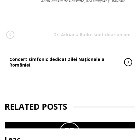
aerul acesta de libertate, neastâmpăr și noutate.
Dr. Adriana Radu: sunt doar un om
Concert simfonic dedicat Zilei Naţionale a
României
RELATED POSTS
Leac