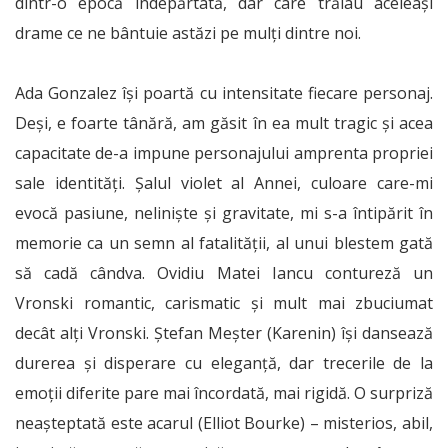
dintr-o epocă îndepărtată, dar care trăiau aceleași
drame ce ne bântuie astăzi pe mulți dintre noi.
Ada Gonzalez își poartă cu intensitate fiecare personaj.
Deși, e foarte tânără, am găsit în ea mult tragic și acea
capacitate de-a impune personajului amprenta propriei
sale identități. Șalul violet al Annei, culoare care-mi
evocă pasiune, neliniște și gravitate, mi s-a întipărit în
memorie ca un semn al fatalității, al unui blestem gată
să cadă cândva. Ovidiu Matei Iancu contureză un
Vronski romantic, carismatic și mult mai zbuciumat
decât alți Vronski. Ștefan Meșter (Karenin) își dansează
durerea și disperare cu eleganță, dar trecerile de la
emoții diferite pare mai încordată, mai rigidă. O surpriză
neașteptată este acarul (Elliot Bourke) – misterios, abil,