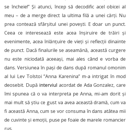
se încheie!” Și atunci, încep să decodific acel obicei al
meu – de a merge direct la ultima filă a unei cărți. Nu
prea contează sfârșitul unei povești. E doar un punct.
Ceea ce interesează este acea înșiruire de trăiri și
evenimente, acea înlănțuire de vieți și reflecții dinainte
de punct. Dacă finalurile se aseamănă, această curgere
nu este niciodată aceeași, mai ales când e vorba de
dans. Versiunea în pași de dans după romanul omonim
al lui Lev Tolstoi ”Anna Karenina” m-a intrigat în mod
deosebit. După
interviul
acordat de Ada Gonzalez, care
îmi spunea că o va interpreta pe Anna, mi-am dorit și
mai mult să știu ce gust va avea această dramă, cum va
fi această Anna, cum se vor consuma în dans atâtea mii
de cuvinte și emoții, puse pe foaie de marele romancier
rus.