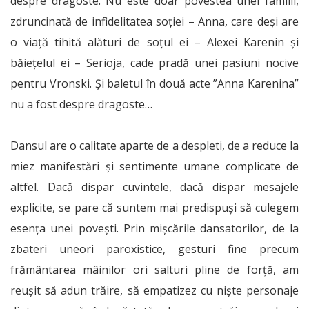
despre dragoste. Nu este doar povestea unei familii,
zdruncinată de infidelitatea soției – Anna, care deși are
o viață tihită alături de soțul ei – Alexei Karenin și
băiețelul ei – Serioja, cade pradă unei pasiuni nocive
pentru Vronski. Și baletul în două acte ”Anna Karenina”
nu a fost despre dragoste…
Dansul are o calitate aparte de a despleti, de a reduce la
miez manifestări și sentimente umane complicate de
altfel. Dacă dispar cuvintele, dacă dispar mesajele
explicite, se pare că suntem mai predispuși să culegem
esența unei povești. Prin mișcările dansatorilor, de la
zbateri uneori paroxistice, gesturi fine precum
frământarea mâinilor ori salturi pline de forță, am
reușit să adun trăire, să empatizez cu niște personaje