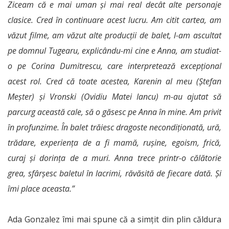
Ziceam că e mai uman și mai real decât alte personaje
clasice. Cred în continuare acest lucru. Am citit cartea, am
văzut filme, am văzut alte producții de balet, l-am ascultat
pe domnul Tugearu, explicându-mi cine e Anna, am studiat-
o pe Corina Dumitrescu, care interpretează excepțional
acest rol. Cred că toate acestea, Karenin al meu (Ștefan
Meșter) și Vronski (Ovidiu Matei Iancu) m-au ajutat să
parcurg această cale, să o găsesc pe Anna în mine. Am privit
în profunzime. În balet trăiesc dragoste necondiționată, ură,
trădare, experiența de a fi mamă, rușine, egoism, frică,
curaj și dorința de a muri. Anna trece printr-o călătorie
grea, sfârșesc baletul în lacrimi, răvăsită de fiecare dată. Și
îmi place aceasta.”
Ada Gonzalez îmi mai spune că a simțit din plin căldura