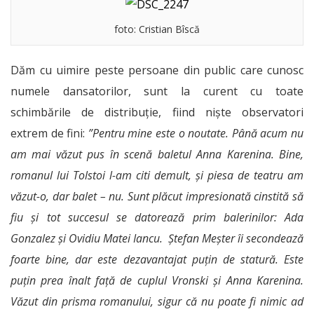
foto: Cristian Bîscă
Dăm cu uimire peste persoane din public care cunosc
numele dansatorilor, sunt la curent cu toate
schimbările de distribuție, fiind niște observatori
extrem de fini:
”Pentru mine este o noutate. Până acum nu
am mai văzut pus în scenă baletul Anna Karenina. Bine,
romanul lui Tolstoi l-am citi demult, și piesa de teatru am
văzut-o, dar balet – nu. Sunt plăcut impresionată cinstită să
fiu și tot succesul se datorează prim balerinilor: Ada
Gonzalez și Ovidiu Matei Iancu. Ștefan Meșter îi secondează
foarte bine, dar este dezavantajat puțin de statură. Este
puțin prea înalt față de cuplul Vronski și Anna Karenina.
Văzut din prisma romanului, sigur că nu poate fi nimic ad