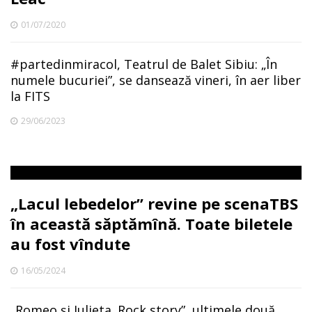
01/07/2020
#partedinmiracol, Teatrul de Balet Sibiu: „În
numele bucuriei”, se dansează vineri, în aer liber
la FITS
29/06/2023
„Lacul lebedelor” revine pe scenaTBS
în această săptămînă. Toate biletele
au fost vîndute
16/05/2024
„Romeo și Julieta. Rock story”, ultimele două