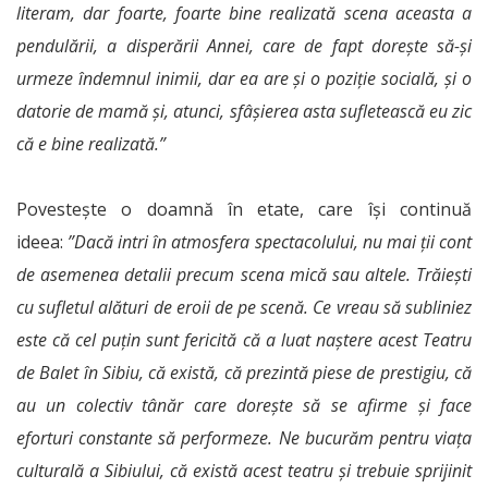
literam, dar foarte, foarte bine realizată scena aceasta a
pendulării, a disperării Annei, care de fapt dorește să-și
urmeze îndemnul inimii, dar ea are și o poziție socială, și o
datorie de mamă și, atunci, sfâșierea asta sufletească eu zic
că e bine realizată.”
Povestește o doamnă în etate, care își continuă
ideea:
”Dacă intri în atmosfera spectacolului, nu mai ții cont
de asemenea detalii precum scena mică sau altele. Trăiești
cu sufletul alături de eroii de pe scenă. Ce vreau să subliniez
este că cel puțin sunt fericită că a luat naștere acest Teatru
de Balet în Sibiu, că există, că prezintă piese de prestigiu, că
au un colectiv tânăr care dorește să se afirme și face
eforturi constante să performeze. Ne bucurăm pentru viața
culturală a Sibiului, că există acest teatru și trebuie sprijinit