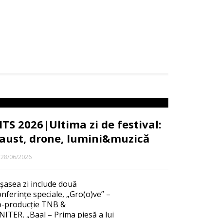
ITS 2026|Ultima zi de festival:
aust, drone, lumini&muzică
28/06/2026
 șasea zi include două
onferințe speciale, „Gro(o)ve” –
o-producție TNB &
NITER, „Baal – Prima piesă a lui