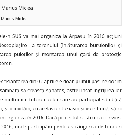
 Marius Miclea
dele-n SUS va mai organiza la Arpașu în 2016 acțiuni
descopleșire a terenului (înlăturarea buruienilor și
etarea puieților și montarea unui gard de protecție
teren.
 “Plantarea din 02 aprilie e doar primul pas: ne dorim
sâmbătă să crească sănătos, astfel încât îngrijirea lor
 Le mulțumim tuturor celor care au participat sâmbătă
i, și îi invităm, cu același entuziasm și voie bună, să ni
vom organiza în 2016. Dacă proiectul nostru i-a convins,
u 2016, unde participăm pentru strângerea de fonduri