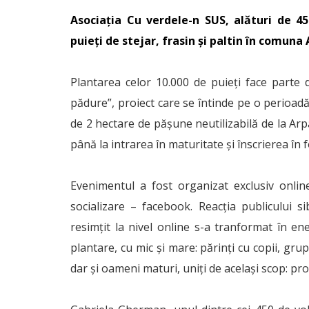
Asociația Cu verdele-n SUS, alături de 4
puieți de stejar, frasin și paltin în comuna 
Plantarea celor 10.000 de puieți face parte d
pădure”, proiect care se întinde pe o perioad
de 2 hectare de pășune neutilizabilă de la Arpa
până la intrarea în maturitate și înscrierea în 
Evenimentul a fost organizat exclusiv onlin
socializare – facebook. Reacția publicului s
resimțit la nivel online s-a tranformat în ene
plantare, cu mic și mare: părinți cu copii, grup
dar și oameni maturi, uniți de același scop: pr