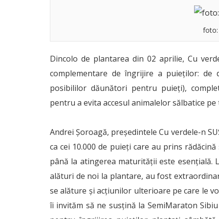
foto:
Dincolo de plantarea din 02 aprilie, Cu ver
complementare de îngrijire a puieților: de 
posibililor dăunători pentru puieți), compl
pentru a evita accesul animalelor sălbatice pe 
Andrei Șoroagă, președintele Cu verdele-n SUS:
ca cei 10.000 de puieți care au prins rădăcină 
până la atingerea maturității este esențială.
alături de noi la plantare, au fost extraordinar
se alăture și acțiunilor ulterioare pe care le 
îi invităm să ne susțină la SemiMaraton Sibi