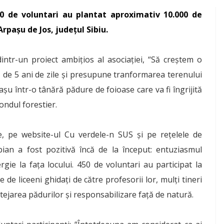
50 de voluntari au plantat aproximativ 10.000 de
Arpașu de Jos, județul Sibiu.
intr-un proiect ambițios al asociației, “Să creștem o
ă de 5 ani de zile și presupune tranformarea terenului
șu într-o tânără pădure de foioase care va fi îngrijită
fondul forestier.
e, pe website-ul Cu verdele-n SUS și pe rețelele de
ibian a fost pozitivă încă de la început: entuziasmul
rgie la fața locului. 450 de voluntari au participat la
e de liceeni ghidați de către profesorii lor, mulți tineri
otejarea pădurilor și responsabilizare față de natură.