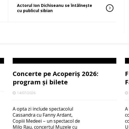
Actorul Ion Dichiseanu se întâlnește
cu publicul sibian
Concerte pe Acoperiș 2026:
F
program și bilete
F
14/07/2026
A opta zi include spectacolul
A
Cassandra cu Fanny Ardant,
c
Copiii Medeei – un spectacol de
c
Milo Rau, concertul Muzele cu
U