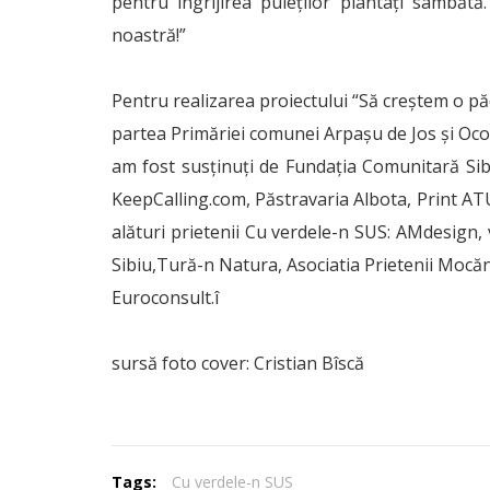
pentru îngrijirea puieților plantați sâmbăt
noastră!”
Pentru realizarea proiectului “Să creștem o păd
partea Primăriei comunei Arpaşu de Jos şi Ocolu
am fost susţinuţi de Fundația Comunitară Sib
KeepCalling.com, Păstravaria Albota, Print AT
alături prietenii Cu verdele-n SUS: AMdesign, 
Sibiu,Tură-n Natura, Asociatia Prietenii Mocăni
Euroconsult.î
sursă foto cover: Cristian Bîscă
Tags:
Cu verdele-n SUS