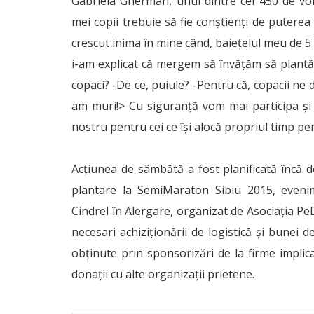
Gabriela Gherman, unul dintre cei 450 de vol
mei copii trebuie să fie conștienți de puterea
crescut inima în mine când, baiețelul meu de 5
i-am explicat că mergem să învățăm să plantă
copaci? -De ce, puiule? -Pentru că, copacii ne 
am muri!> Cu siguranță vom mai participa și în
nostru pentru cei ce își alocă propriul timp pen
Acțiunea de sâmbătă a fost planificată încă d
plantare la SemiMaraton Sibiu 2015, eveni
Cindrel în Alergare, organizat de Asociația Pe
necesari achiziționării de logistică și bunei 
obținute prin sponsorizări de la firme implica
donații cu alte organizații prietene.