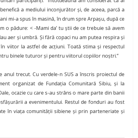
untari participanți: “Întotdeauna am considerat ca ai
 benefică a mediului inconjurător și, de aceea, parcă a
 ani mi-a spus în masină, în drum spre Arpașu, după ce
m o pădure: < -Mami da’ tu știi de ce trebuie să avem
dau aer și umbră. Și fără copaci nu am putea respira și
 viitor la astfel de acțiuni. Toată stima și respectul
tru binele tuturor și pentru viitorul copiilor noștri.”
e anul trecut. Cu verdele-n SUS a înscris proiectul de
ment organizat de Fundația Comunitară Sibiu, și la
Dale, ocazie cu care s-au strâns o mare parte din banii
desfășurării a evenimentului. Restul de fonduri au fost
te în viața comunității sibiene și prin parteneriate și