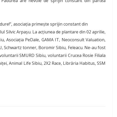
ă. Pădurea are nevoie de sprijin constant din partea
ure!”, asociația primește sprijin constant din
l Silvic Arpaşu. La acțiunea de plantare din 02 aprilie,
iu, Asociaţia PeDale, GAMA IT, Neoconsult Valuation,
U, Schwartz tonner, Boromir Sibiu, Feleacu. Ne-au fost
voluntarii SMURD Sibiu, voluntarii Crucea Rosie Filiala
ței, Animal Life Sibiu, 2X2 Race, Librăria Habitus, SSM