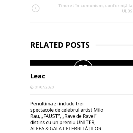
Tineret în comunism, conferinţă la
ULBS
RELATED POSTS
Leac
01/07/2020
Penultima zi include trei
spectacole de celebrul artist Milo
Rau, „FAUST”, „Rave de Ravel”
distins cu un premiu UNITER,
ALEEA & GALA CELEBRITĂȚILOR