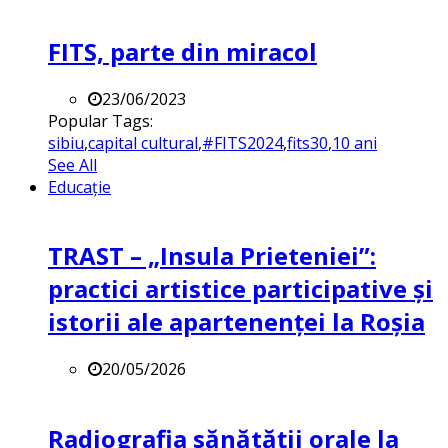
FITS, parte din miracol
23/06/2023
Popular Tags:
sibiu
,
capital cultural
,
#FITS2024
,
fits30
,
10 ani
See All
Educație
TRAST – „Insula Prieteniei”:
practici artistice participative și
istorii ale apartenenței la Roșia
20/05/2026
Radiografia sănătății orale la