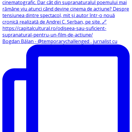
Bogdan Bălan - @temporarychallenged , jurnalist cu