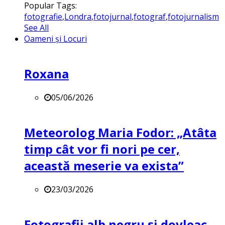
Popular Tags:
fotografie
,
Londra
,
fotojurnal
,
fotograf
,
fotojurnalism
See All
Oameni și Locuri
Roxana
05/06/2026
Meteorolog Maria Fodor: „Atâta
timp cât vor fi nori pe cer,
această meserie va exista”
23/03/2026
Fotografii alb negru și dovleac