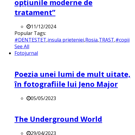
opțiunile moderne de
tratament”
11/12/2024
Popular Tags:
#DENTESTET
,
insula prieteniei
,
Rosia
,
TRAST
,
#copii
See All
Fotojurnal
Poezia unei lumi de mult uitate,
în fotografiile lui Jeno Major
05/05/2023
The Underground World
29/04/2023