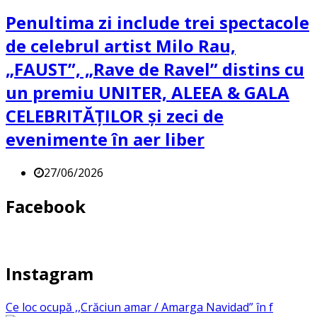
Penultima zi include trei spectacole
de celebrul artist Milo Rau,
„FAUST”, „Rave de Ravel” distins cu
un premiu UNITER, ALEEA & GALA
CELEBRITĂȚILOR și zeci de
evenimente în aer liber
27/06/2026
Facebook
Instagram
Ce loc ocupă ,,Crăciun amar / Amarga Navidad” în f