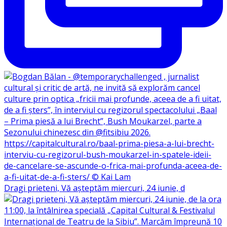
Dragi prieteni, Vă așteptăm miercuri, 24 iunie, d