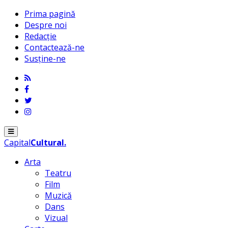
Prima pagină
Despre noi
Redacție
Contactează-ne
Susține-ne
Menu
Capital
Cultural
.
Arta
Teatru
Film
Muzică
Dans
Vizual