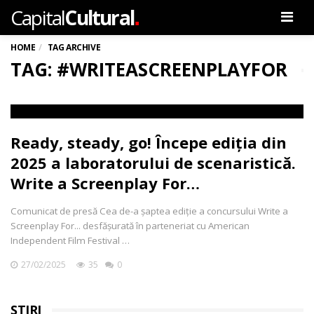
.
Capital
Cultural
Men
HOME
TAG ARCHIVE
TAG: #WRITEASCREENPLAYFOR
Ready, steady, go! Începe ediția din
2025 a laboratorului de scenaristică.
Write a Screenplay For…
Comunicat de presă Cea de-a șaptea ediție a concursului Write a
Screenplay For... desfășurată în parteneriat cu American
Independent Film Festival …
27/02/2025
35
0
ȘTIRI