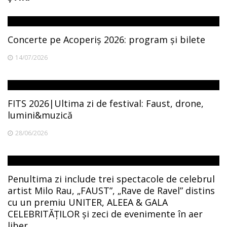
Concerte pe Acoperiș 2026: program și bilete
14/07/2026
FITS 2026|Ultima zi de festival: Faust, drone,
lumini&muzică
28/06/2026
Penultima zi include trei spectacole de celebrul
artist Milo Rau, „FAUST”, „Rave de Ravel” distins
cu un premiu UNITER, ALEEA & GALA
CELEBRITĂȚILOR și zeci de evenimente în aer
liber