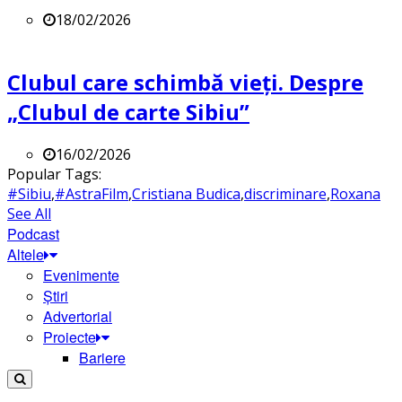
18/02/2026
Clubul care schimbă vieți. Despre
„Clubul de carte Sibiu”
16/02/2026
Popular Tags:
#Sibiu
,
#AstraFilm
,
Cristiana Budica
,
discriminare
,
Roxana
See All
Podcast
Altele
Evenimente
Știri
Advertorial
Proiecte
Bariere