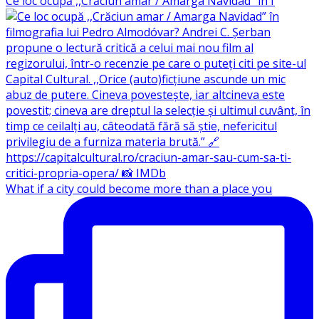
Ce loc ocupă ,,Crăciun amar / Amarga Navidad” în f
What if a city could become more than a place you