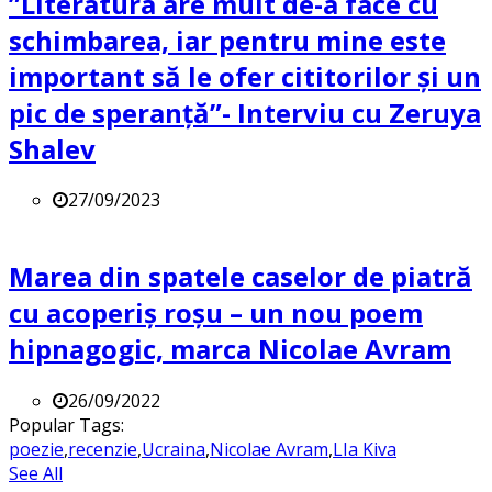
”Literatura are mult de-a face cu
schimbarea, iar pentru mine este
important să le ofer cititorilor și un
pic de speranță”- Interviu cu Zeruya
Shalev
27/09/2023
Marea din spatele caselor de piatră
cu acoperiș roșu – un nou poem
hipnagogic, marca Nicolae Avram
26/09/2022
Popular Tags:
poezie
,
recenzie
,
Ucraina
,
Nicolae Avram
,
LIa Kiva
See All