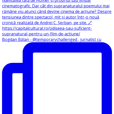
Bogdan Bălan - @temporarychallenged , jurnalist cu