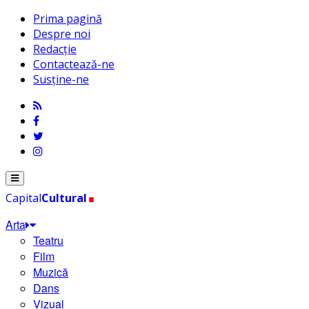
Prima pagină
Despre noi
Redacție
Contactează-ne
Susține-ne
.
Menu
Capital
Cultural
Arta
Teatru
Film
Muzică
Dans
Vizual