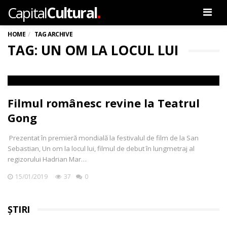
.
Capital
Cultural
Men
HOME
TAG ARCHIVE
TAG: UN OM LA LOCUL LUI
Filmul românesc revine la Teatrul
Gong
Prezentat în premieră mondială la festivalul de film de la San
Sebastian, Un om la locul lui, filmul de debut în lungmetraj al
regizorului Hadrian Mar…
15/01/2019
37
0
ȘTIRI