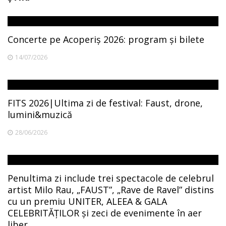
Concerte pe Acoperiș 2026: program și bilete
14/07/2026
FITS 2026|Ultima zi de festival: Faust, drone,
lumini&muzică
28/06/2026
Penultima zi include trei spectacole de celebrul
artist Milo Rau, „FAUST”, „Rave de Ravel” distins
cu un premiu UNITER, ALEEA & GALA
CELEBRITĂȚILOR și zeci de evenimente în aer
liber