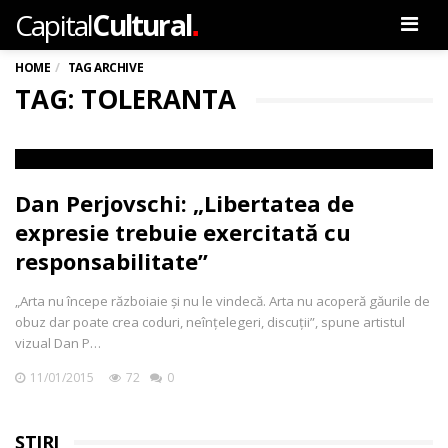
.
Capital
Cultural
Men
HOME
TAG ARCHIVE
TAG: TOLERANTA
Dan Perjovschi: „Libertatea de
expresie trebuie exercitată cu
responsabilitate”
„Arta nu începe războiaie și nu le vindecă. Arta nu acoperă găurile de
obuz dar poate crea coduri, neînțelegeri, discuții”, spune artistul
vizual Dan P…
11/01/2015
72
0
ȘTIRI