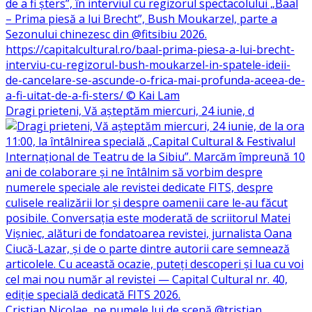
Dragi prieteni, Vă așteptăm miercuri, 24 iunie, d
Cristian Nicolae, pe numele lui de scenă @tristian