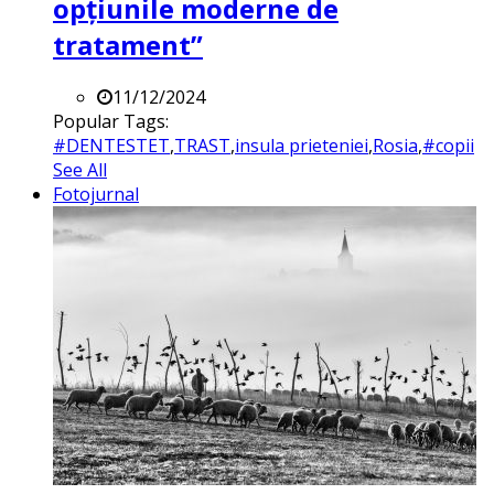
opțiunile moderne de
tratament”
11/12/2024
Popular Tags:
#DENTESTET
,
TRAST
,
insula prieteniei
,
Rosia
,
#copii
See All
Fotojurnal