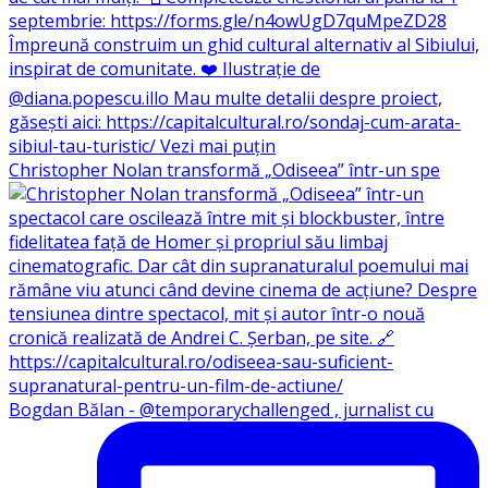
Christopher Nolan transformă „Odiseea” într-un spe
Bogdan Bălan - @temporarychallenged , jurnalist cu