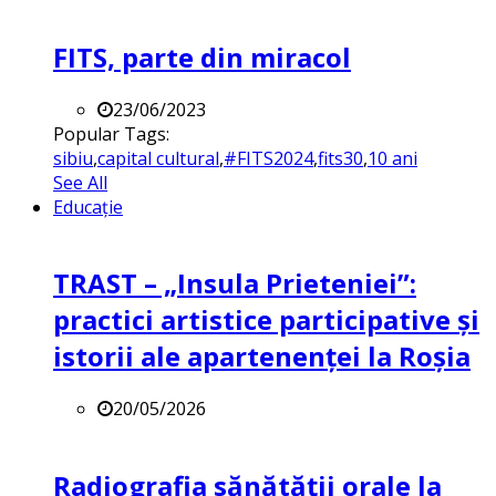
FITS, parte din miracol
23/06/2023
Popular Tags:
sibiu
,
capital cultural
,
#FITS2024
,
fits30
,
10 ani
See All
Educație
TRAST – „Insula Prieteniei”:
practici artistice participative și
istorii ale apartenenței la Roșia
20/05/2026
Radiografia sănătății orale la