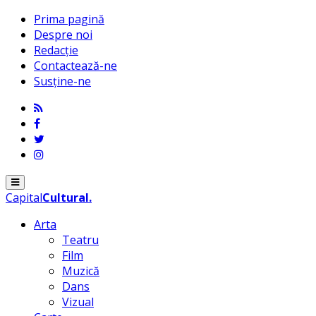
Prima pagină
Despre noi
Redacție
Contactează-ne
Susține-ne
Menu
Capital
Cultural
.
Arta
Teatru
Film
Muzică
Dans
Vizual