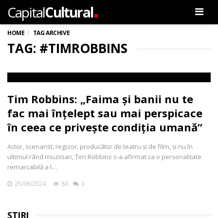
.
Capital
Cultural
Men
HOME
TAG ARCHIVE
TAG: #TIMROBBINS
Tim Robbins: „Faima și banii nu te
fac mai înțelept sau mai perspicace
în ceea ce privește condiția umană”
Actor, scenarist, regizor, producător de teatru și de film, și nu în
ultimul rând muzician, Tim Robbins s-a afirmat ca o personalitate
remarcabilă a l…
25/06/2024
86
0
ȘTIRI