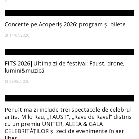
Concerte pe Acoperiș 2026: program și bilete
14/07/2026
FITS 2026|Ultima zi de festival: Faust, drone,
lumini&muzică
28/06/2026
Penultima zi include trei spectacole de celebrul
artist Milo Rau, „FAUST”, „Rave de Ravel” distins
cu un premiu UNITER, ALEEA & GALA
CELEBRITĂȚILOR și zeci de evenimente în aer
liber