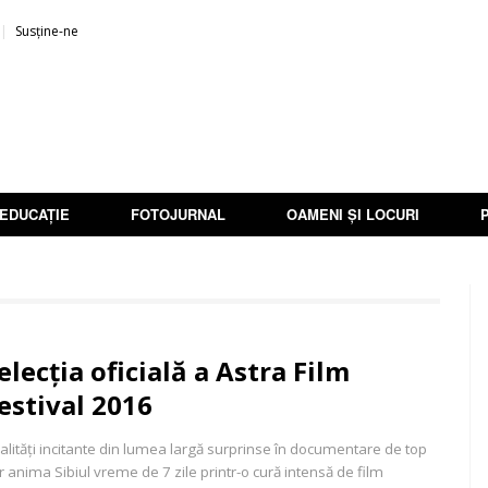
Susține-ne
EDUCAȚIE
FOTOJURNAL
OAMENI ȘI LOCURI
elecția oficială a Astra Film
estival 2016
alități incitante din lumea largă surprinse în documentare de top
r anima Sibiul vreme de 7 zile printr-o cură intensă de film