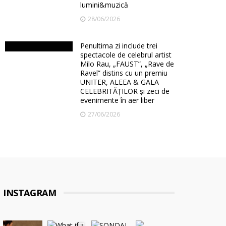
lumini&muzică
28/06/2026
Penultima zi include trei
spectacole de celebrul artist
Milo Rau, „FAUST”, „Rave de
Ravel” distins cu un premiu
UNITER, ALEEA & GALA
CELEBRITĂȚILOR și zeci de
evenimente în aer liber
27/06/2026
INSTAGRAM