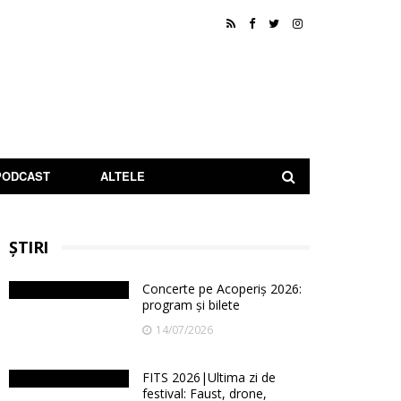
PODCAST
ALTELE
ȘTIRI
Concerte pe Acoperiș 2026:
program și bilete
14/07/2026
FITS 2026|Ultima zi de
festival: Faust, drone,