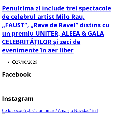
Penultima zi include trei spectacole
de celebrul artist Milo Rau,
„FAUST”, „Rave de Ravel” distins cu
un premiu UNITER, ALEEA & GALA
CELEBRITĂȚILOR și zeci de
evenimente în aer liber
27/06/2026
Facebook
Instagram
Ce loc ocupă ,,Crăciun amar / Amarga Navidad” în f