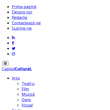
Prima pagină
Despre noi
Redacție
Contactează-ne
Susține-ne
Menu
Capital
Cultural
.
Arta
Teatru
Film
Muzică
Dans
Vizual