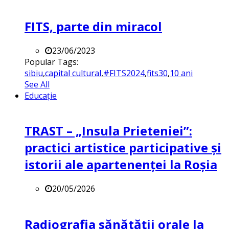
FITS, parte din miracol
23/06/2023
Popular Tags:
sibiu
,
capital cultural
,
#FITS2024
,
fits30
,
10 ani
See All
Educație
TRAST – „Insula Prieteniei”:
practici artistice participative și
istorii ale apartenenței la Roșia
20/05/2026
Radiografia sănătății orale la