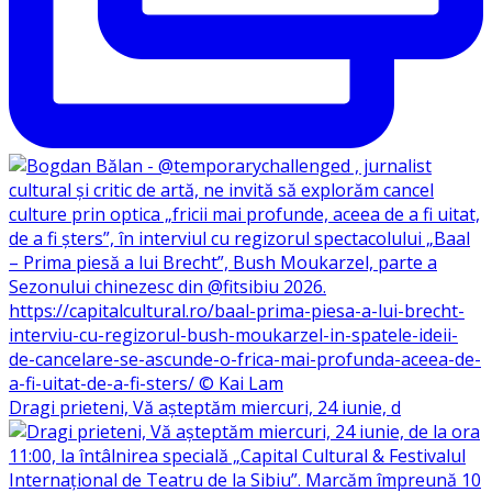
Dragi prieteni, Vă așteptăm miercuri, 24 iunie, d