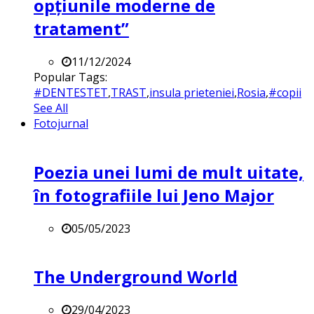
opțiunile moderne de
tratament”
11/12/2024
Popular Tags:
#DENTESTET
,
TRAST
,
insula prieteniei
,
Rosia
,
#copii
See All
Fotojurnal
Poezia unei lumi de mult uitate,
în fotografiile lui Jeno Major
05/05/2023
The Underground World
29/04/2023