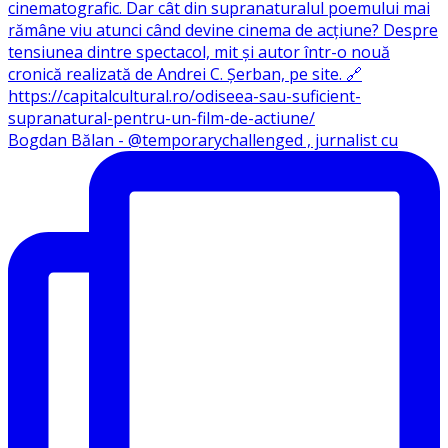
Bogdan Bălan - @temporarychallenged , jurnalist cu