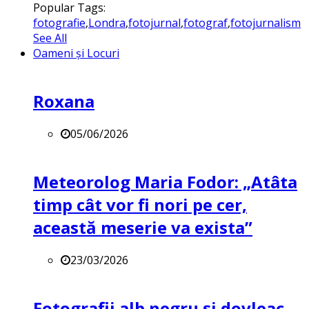
Popular Tags:
fotografie
,
Londra
,
fotojurnal
,
fotograf
,
fotojurnalism
See All
Oameni și Locuri
Roxana
05/06/2026
Meteorolog Maria Fodor: „Atâta
timp cât vor fi nori pe cer,
această meserie va exista”
23/03/2026
Fotografii alb negru și dovleac