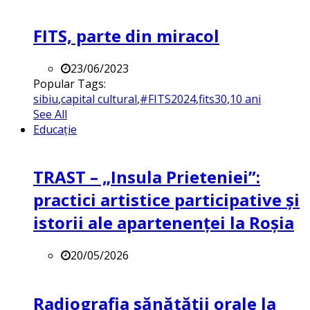
FITS, parte din miracol
23/06/2023
Popular Tags:
sibiu
,
capital cultural
,
#FITS2024
,
fits30
,
10 ani
See All
Educație
TRAST – „Insula Prieteniei”:
practici artistice participative și
istorii ale apartenenței la Roșia
20/05/2026
Radiografia sănătății orale la