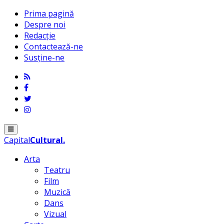
Prima pagină
Despre noi
Redacție
Contactează-ne
Susține-ne
Menu
Capital
Cultural
.
Arta
Teatru
Film
Muzică
Dans
Vizual