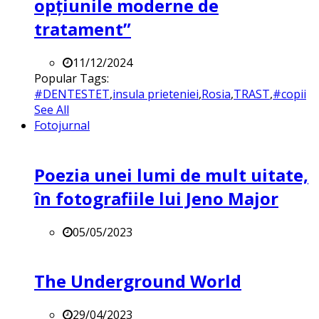
opțiunile moderne de
tratament”
11/12/2024
Popular Tags:
#DENTESTET
,
insula prieteniei
,
Rosia
,
TRAST
,
#copii
See All
Fotojurnal
Poezia unei lumi de mult uitate,
în fotografiile lui Jeno Major
05/05/2023
The Underground World
29/04/2023