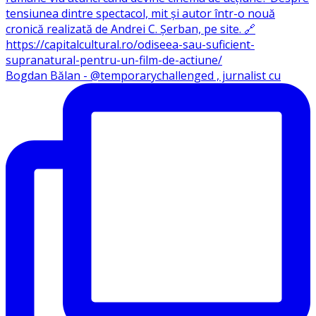
Bogdan Bălan - @temporarychallenged , jurnalist cu