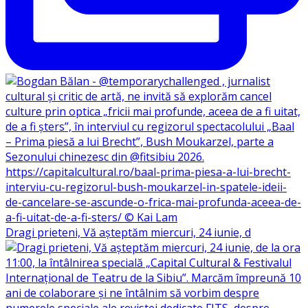
Dragi prieteni, Vă așteptăm miercuri, 24 iunie, d