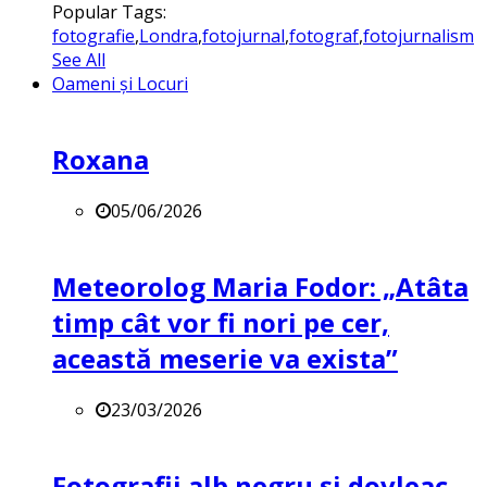
Popular Tags:
fotografie
,
Londra
,
fotojurnal
,
fotograf
,
fotojurnalism
See All
Oameni și Locuri
Roxana
05/06/2026
Meteorolog Maria Fodor: „Atâta
timp cât vor fi nori pe cer,
această meserie va exista”
23/03/2026
Fotografii alb negru și dovleac