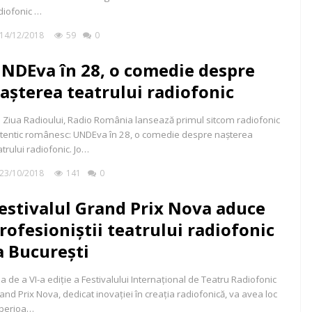
diofonic …
14/12/2018
59
0
NDEva în 28, o comedie despre
așterea teatrului radiofonic
 Ziua Radioului, Radio România lansează primul sitcom radiofonic
tentic românesc: UNDEva în 28, o comedie despre nașterea
atrului radiofonic. Jo…
23/10/2018
141
0
estivalul Grand Prix Nova aduce
rofesioniștii teatrului radiofonic
a București
a de a VI-a ediţie a Festivalului Internaţional de Teatru Radiofonic
and Prix Nova, dedicat inovaţiei în creaţia radiofonică, va avea loc
 perioa…