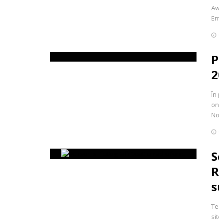
Aw
Em
P
2
În
on
No
S
R
s
Te
si