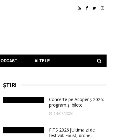
PODCAST
ALTELE
ȘTIRI
Concerte pe Acoperiș 2026:
program și bilete
14/07/2026
FITS 2026|Ultima zi de
festival: Faust, drone,