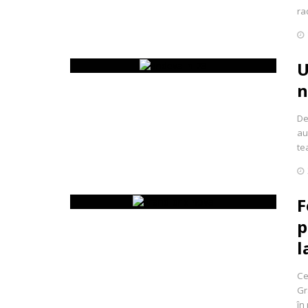
ra
U
n
De
au
te
F
p
l
Ce
Gr
în