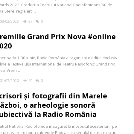
ards 2023. Producția Teatrului Național Radiofonic Anii ’60 de
a Stere, regia arti…
08/02/2023
37
0
remiile Grand Prix Nova #online
020
 perioada 1-30 iunie, Radio România a organizat o ediție exclusiv
line a Festivalului Internaţional de Teatru Radiofonic Grand Prix
va. Vrem…
01/07/2020
62
0
crisori şi fotografii din Marele
ăzboi, o arheologie sonoră
ubiectivă la Radio România
atrul Naţional Radiofonic a inaugurat la începutul acestei luni, pe
te-ul eteatru.ro noua categorie Podcast cu serialul de teatru scurt