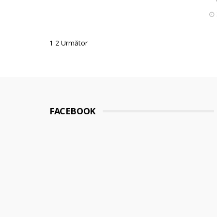
Posts
1
2
Următor
pagination
FACEBOOK