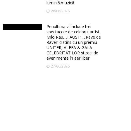
lumini&muzică
28/06/2026
Penultima zi include trei
spectacole de celebrul artist
Milo Rau, „FAUST”, „Rave de
Ravel” distins cu un premiu
UNITER, ALEEA & GALA
CELEBRITĂȚILOR și zeci de
evenimente în aer liber
27/06/2026