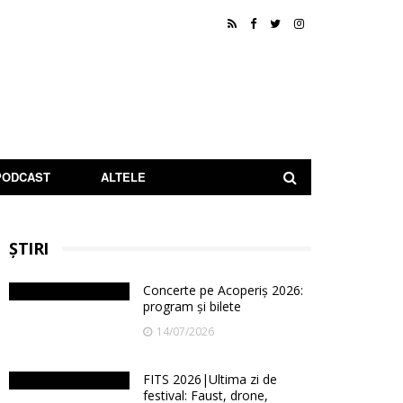
PODCAST
ALTELE
ȘTIRI
Concerte pe Acoperiș 2026:
program și bilete
14/07/2026
FITS 2026|Ultima zi de
festival: Faust, drone,