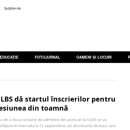
Susține-ne
EDUCAȚIE
FOTOJURNAL
OAMENI ȘI LOCURI
LBS dă startul înscrierilor pentru
esiunea din toamnă
a de-a doua sesiune de admitere din acest an la ULBS se va
sfășura în intervalul 4-12 septembrie, iar absolvenții de liceu care