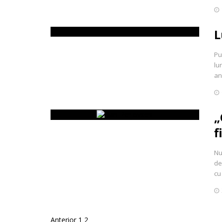
L
Pu
lu
an
„
f
Nu
de
cu
Anterior
1
2