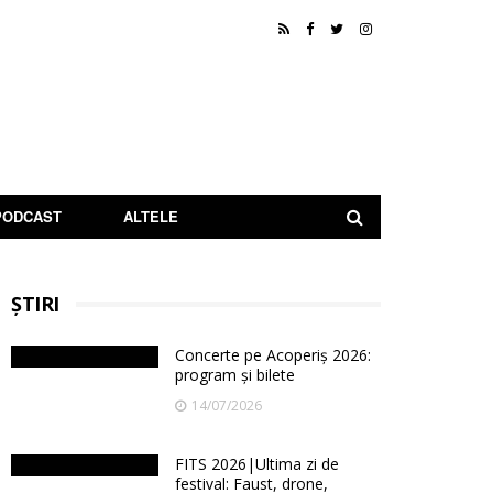
PODCAST
ALTELE
ȘTIRI
Concerte pe Acoperiș 2026:
program și bilete
14/07/2026
FITS 2026|Ultima zi de
festival: Faust, drone,