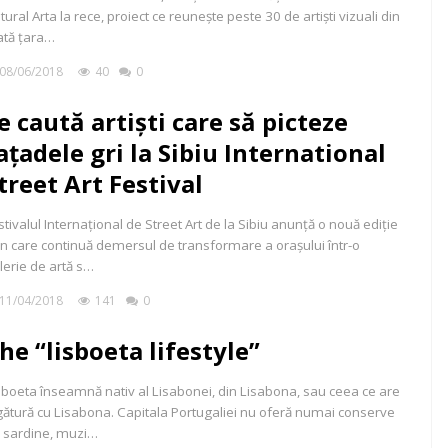
ltural Arta la rece, proiect ce reunește peste 30 de artiști vizuali din
ată țara…
08/06/2018
40
0
e caută artiști care să picteze
ațadele gri la Sibiu International
treet Art Festival
stivalul Internațional de Street Art de la Sibiu anunță o nouă ediție
in care continuă demersul de transformare a orașului într-o
lerie de artă s…
11/04/2018
141
0
he “lisboeta lifestyle”
sboeta înseamnă nativ al Lisabonei, din Lisabona, sau ceea ce are
gătură cu Lisabona. Capitala Portugaliei nu oferă numai conserve
 sardine, muzi…