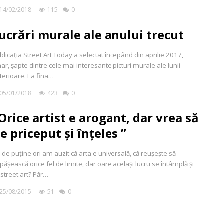
14/02/2018
115
0
ucrări murale ale anului trecut
blicația Street Art Today a selectat începând din aprilie 2017,
nar, șapte dintre cele mai interesante picturi murale ale lunii
terioare. La fina…
05/01/2018
423
0
Orice artist e arogant, dar vrea să
ie priceput și înțeles ”
 de puține ori am auzit că arta e universală, că reușește să
pășească orice fel de limite, dar oare același lucru se întâmplă și
 street art? Păr…
25/08/2015
51
0