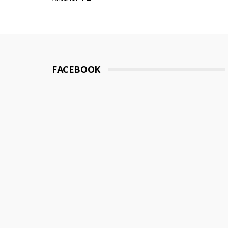
Posts
pagination
FACEBOOK