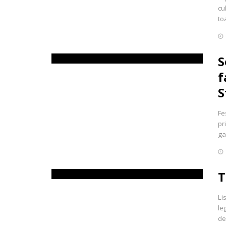
cu
to
S
f
S
Fe
pr
ga
T
Li
le
de