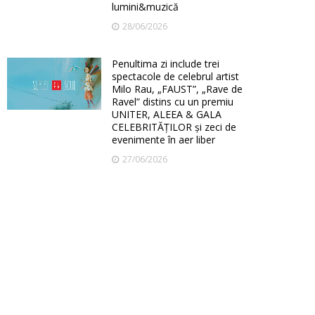
lumini&muzică
28/06/2026
Penultima zi include trei
spectacole de celebrul artist
Milo Rau, „FAUST”, „Rave de
Ravel” distins cu un premiu
UNITER, ALEEA & GALA
CELEBRITĂȚILOR și zeci de
evenimente în aer liber
27/06/2026