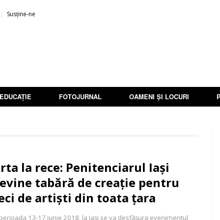
Susține-ne
EDUCAȚIE
FOTOJURNAL
OAMENI ȘI LOCURI
rta la rece: Penitenciarul Iași
evine tabără de creație pentru
eci de artiști din toata țara
 perioada 13-17 iunie 2018, la Iași se va desfășura evenimentul