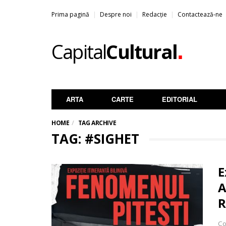
Prima pagină
Despre noi
Redacție
Contactează-ne
.
Capital
Cultural
ARTA
CARTE
EDITORIAL
HOME
TAG ARCHIVE
TAG: #SIGHET
E
A
R
Co