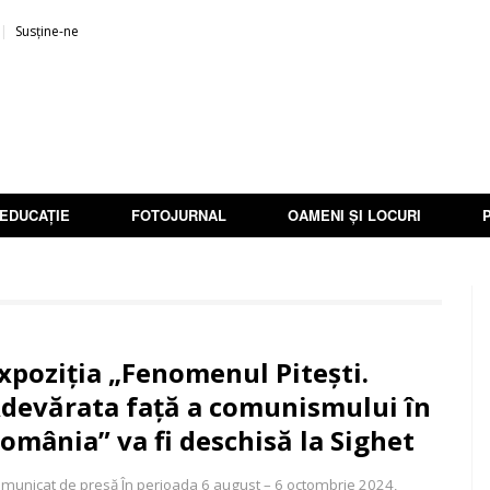
Susține-ne
EDUCAȚIE
FOTOJURNAL
OAMENI ȘI LOCURI
xpoziția „Fenomenul Pitești.
devărata față a comunismului în
omânia” va fi deschisă la Sighet
municat de presă În perioada 6 august – 6 octombrie 2024,