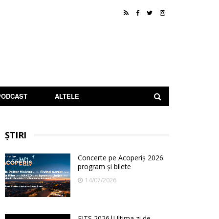
PODCAST
ALTELE
ȘTIRI
Concerte pe Acoperiș 2026:
program și bilete
14/07/2026
FITS 2026|Ultima zi de