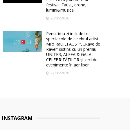
festival: Faust, drone,
lumini&muzică
28/06/2026
Penultima zi include trei
spectacole de celebrul artist
Milo Rau, „FAUST”, „Rave de
Ravel” distins cu un premiu
UNITER, ALEEA & GALA
CELEBRITĂȚILOR și zeci de
evenimente în aer liber
27/06/2026
INSTAGRAM