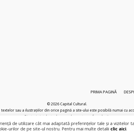
PRIMA PAGINĂ
DESP
© 2026
Capital Cultural
.
extelor sau a ilustrațiilor din orice pagină a site-ului este posibilă numai cu acor
Pirateria intelectuala se pedepsește conform legii.
iență de utilizare cât mai adaptată preferințelor tale și a vizitelor t
okie-urilor de pe site-ul nostru. Pentru mai multe detalii
clic aici
.