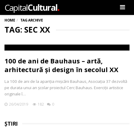
.
Capital
Cultural
Men
HOME
TAG ARCHIVE
TAG: SEC XX
100 de ani de Bauhaus – artă,
arhitectură și design în secolul XX
La 100 de ani de la apariția mișcării Bauhaus, Asociația 37 dezvoltă
pe durata unui an școlar proiectul Cerc Bauhaus. Exerciții artistice
originale î…
26/04/2019
182
0
ȘTIRI