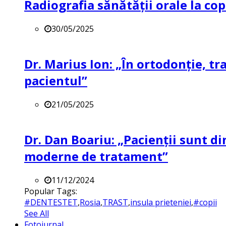
Radiografia sănătății orale la co
30/05/2025
Dr. Marius Ion: „În ortodonție, t
pacientul”
21/05/2025
Dr. Dan Boariu: „Pacienții sunt di
moderne de tratament”
11/12/2024
Popular Tags:
#DENTESTET
,
Rosia
,
TRAST
,
insula prieteniei
,
#copii
See All
Fotojurnal