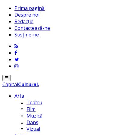
Prima pagină
Despre noi
Redacție
Contactează-ne
Susține-ne
Menu
Capital
Cultural
.
Arta
Teatru
Film
Muzică
Dans
Vizual