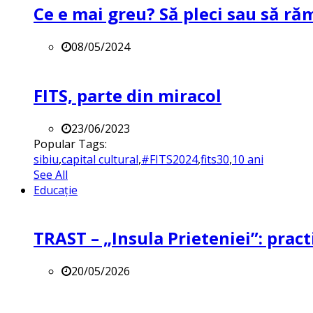
Ce e mai greu? Să pleci sau să ră
08/05/2024
FITS, parte din miracol
23/06/2023
Popular Tags:
sibiu
,
capital cultural
,
#FITS2024
,
fits30
,
10 ani
See All
Educație
TRAST – „Insula Prieteniei”: practi
20/05/2026