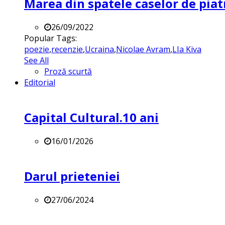
Marea din spatele caselor de pia
26/09/2022
Popular Tags:
poezie
,
recenzie
,
Ucraina
,
Nicolae Avram
,
LIa Kiva
See All
Proză scurtă
Editorial
Capital Cultural.10 ani
16/01/2026
Darul prieteniei
27/06/2024