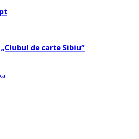
pt
 „Clubul de carte Sibiu”
ica