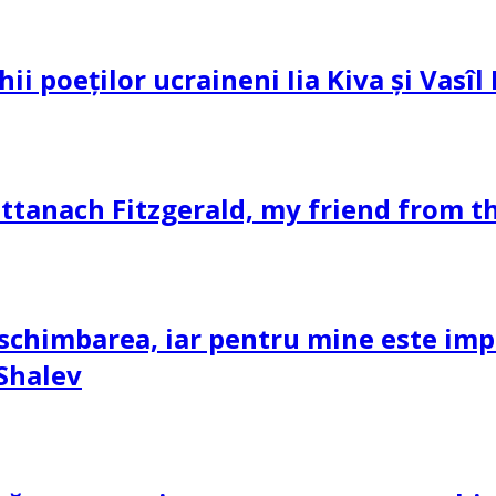
hii poeților ucraineni Iia Kiva și Vasî
ttanach Fitzgerald, my friend from th
schimbarea, iar pentru mine este impor
 Shalev