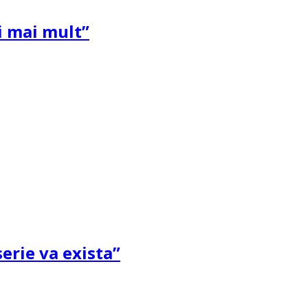
și mai mult”
erie va exista”